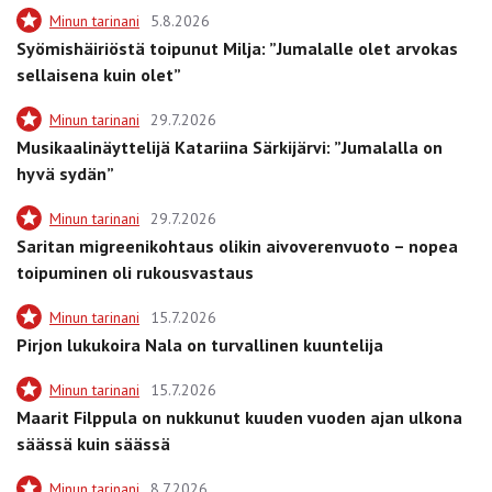
Minun tarinani
5.8.2026
Syömishäiriöstä toipunut Milja: ”Jumalalle olet arvokas
sellaisena kuin olet”
Minun tarinani
29.7.2026
Musikaalinäyttelijä Katariina Särkijärvi: ”Jumalalla on
hyvä sydän”
Minun tarinani
29.7.2026
Saritan migreenikohtaus olikin aivoverenvuoto – nopea
toipuminen oli rukousvastaus
Minun tarinani
15.7.2026
Pirjon lukukoira Nala on turvallinen kuuntelija
Minun tarinani
15.7.2026
Maarit Filppula on nukkunut kuuden vuoden ajan ulkona
säässä kuin säässä
Minun tarinani
8.7.2026