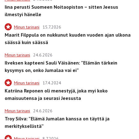
Iina perusti Suomeen Noitaopiston – sitten Jeesus
ilmestyi hänelle
Minun tarinani
15.7.2026
Maarit Filppula on nukkunut kuuden vuoden ajan ulkona
säässä kuin säässä
Minun tarinani
24.6.2026
Ilveksen kapteeni Sauli Väisänen: ”Elämän tärkein
kysymys on, onko Jumalaa vai ei”
Minun tarinani
17.4.2024
Katriina Reponen oli menestyjä, joka myi koko
omaisuutensa ja seurasi Jeesusta
Minun tarinani
24.6.2026
Troy Silva: ”Elämä Jumalan kanssa on täyttä ja
merkityksellistä”
Minun tarinani
8.7.2026