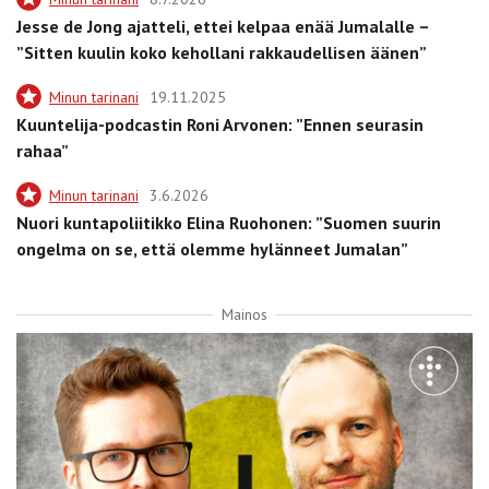
Jesse de Jong ajatteli, ettei kelpaa enää Jumalalle –
”Sitten kuulin koko kehollani rakkaudellisen äänen”
Minun tarinani
19.11.2025
Kuuntelija-podcastin Roni Arvonen: ”Ennen seurasin
rahaa”
Minun tarinani
3.6.2026
Nuori kuntapoliitikko Elina Ruohonen: ”Suomen suurin
ongelma on se, että olemme hylänneet Jumalan”
Mainos