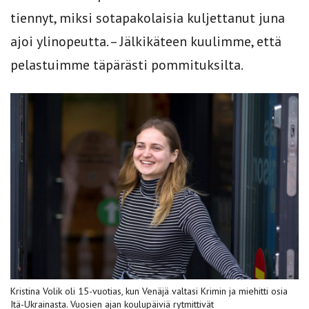
tiennyt, miksi sotapakolaisia kuljettanut juna
ajoi ylinopeutta. – Jälkikäteen kuulimme, että
pelastuimme täpärästi pommituksilta.
Kristina Volik oli 15-vuotias, kun Venäjä valtasi Krimin ja miehitti osia
Itä-Ukrainasta. Vuosien ajan koulupäiviä rytmittivät