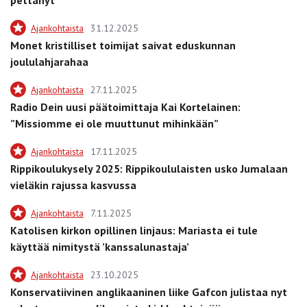
Ajankohtaista
31.12.2025
Monet kristilliset toimijat saivat eduskunnan
joululahjarahaa
Ajankohtaista
27.11.2025
Radio Dein uusi päätoimittaja Kai Kortelainen:
”Missiomme ei ole muuttunut mihinkään”
Ajankohtaista
17.11.2025
Rippikoulukysely 2025: Rippikoululaisten usko Jumalaan
vieläkin rajussa kasvussa
Ajankohtaista
7.11.2025
Katolisen kirkon opillinen linjaus: Mariasta ei tule
käyttää nimitystä ’kanssalunastaja’
Ajankohtaista
23.10.2025
Konservatiivinen anglikaaninen liike Gafcon julistaa nyt