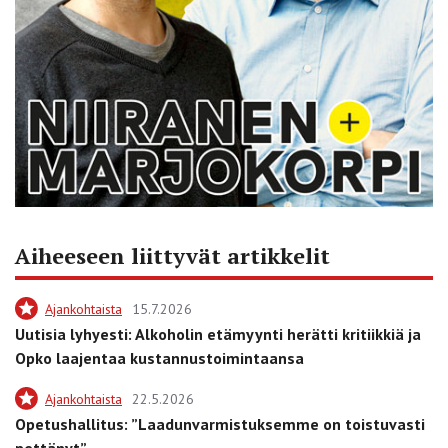
Aiheeseen liittyvät artikkelit
Ajankohtaista
15.7.2026
Uutisia lyhyesti: Alkoholin etämyynti herätti kritiikkiä ja
Opko laajentaa kustannustoimintaansa
Ajankohtaista
22.5.2026
Opetushallitus: ”Laadunvarmistuksemme on toistuvasti
pettänyt”