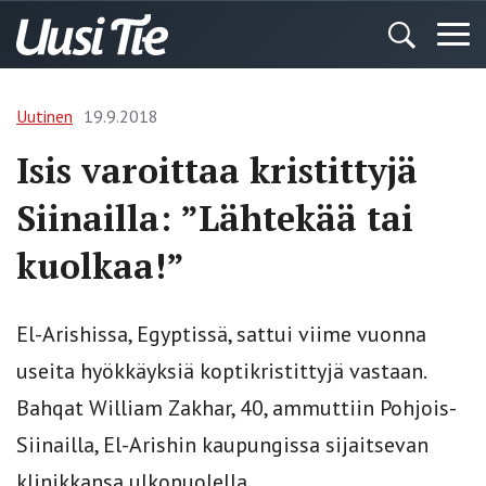
Uutinen
19.9.2018
Isis varoittaa kristittyjä
Siinailla: ”Lähtekää tai
kuolkaa!”
El-Arishissa, Egyptissä, sattui viime vuonna
useita hyökkäyksiä koptikristittyjä vastaan.
Bahqat William Zakhar, 40, ammuttiin Pohjois-
Siinailla, El-Arishin kaupungissa sijaitsevan
klinikkansa ulkopuolella.