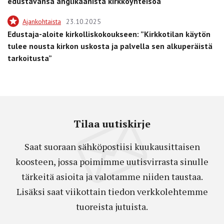
edustavansa anglikaanista kirkkoyhteisöä
Ajankohtaista
23.10.2025
Edustaja-aloite kirkolliskokoukseen: ”Kirkkotilan käytön
tulee nousta kirkon uskosta ja palvella sen alkuperäistä
tarkoitusta”
Tilaa uutiskirje
Saat suoraan sähköpostiisi kuukausittaisen
koosteen, jossa poimimme uutisvirrasta sinulle
tärkeitä asioita ja valotamme niiden taustaa.
Lisäksi saat viikottain tiedon verkkolehtemme
tuoreista jutuista.