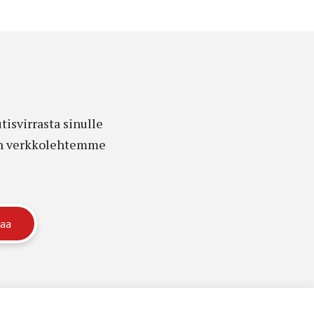
isvirrasta sinulle
edon verkkolehtemme