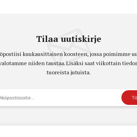
Tilaa uutiskirje
öpostiisi kuukausittaisen koosteen, jossa poimimme uut
a valotamme niiden taustaa. Lisäksi saat viikottain ti
tuoreista jutuista.