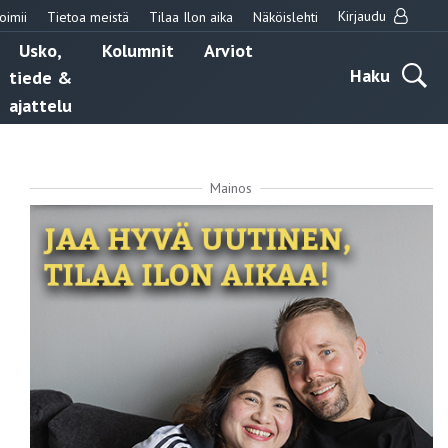
Kirjaudu
oimii
Tietoa meistä
Tilaa Ilon aika
Näköislehti
Usko,
Kolumnit
Arviot
Haku
tiede &
ajattelu
Mainos