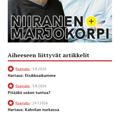
Aiheeseen liittyvät artikkelit
Raamattu
5.8.2026
Hartaus: Etsikkoaikamme
Raamattu
5.8.2026
Pitääkö uskon tuntua?
Raamattu
29.7.2026
Hartaus: Kahvilan nurkassa