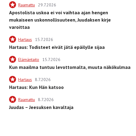
Raamattu
29.7.2026
Apostolista uskoa ei voi vaihtaa ajan hengen
mukaiseen uskonnollisuuteen, Juudaksen kirje
varoittaa
Hartaus
15.7.2026
Hartaus: Todisteet eivät jätä epäilylle sijaa
Elämäntaito
15.7.2026
Kun maailma tuntuu levottomalta, muuta näkökulmaa
Hartaus
8.7.2026
Hartaus: Kun Hän katsoo
Raamattu
8.7.2026
Juudas – Jeesuksen kavaltaja