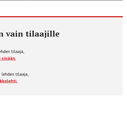
 vain tilaajille
ehden tilaaja,
 sisään.
 lehden tilaaja,
kkolehti.