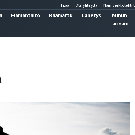
Tilaa
Ota yhteyttä
Näin verkkolehti t
a
Elämäntaito
Raamattu
Lähetys
Minun
tarinani
a