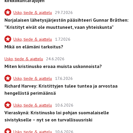
kirkkokuntarajojen”
Usko, tiede & ajattelu
29.7.2026
Norjalaisen lähetysjärjestön pääsihteeri Gunnar Bråthen:
”Kristityt eivät ole muuttuneet, vaan yhteiskunta”
Usko, tiede & ajattelu
1.7.2026
Mikä on elämäni tarkoitus?
Usko, tiede & ajattelu
24.6.2026
Miten kristinusko eroaa muista uskonnoista?
Usko, tiede & ajattelu
17.6.2026
Richard Harvey: Kristittyjen tulee tuntea ja arvostaa
hengellistä perimäänsä
Usko, tiede & ajattelu
10.6.2026
Vieraskynä: Kristinusko loi pohjan suomalaiselle
sivistykselle – nyt se on turvallisuusriski
Usko, tiede & ajattelu
10.6.2026