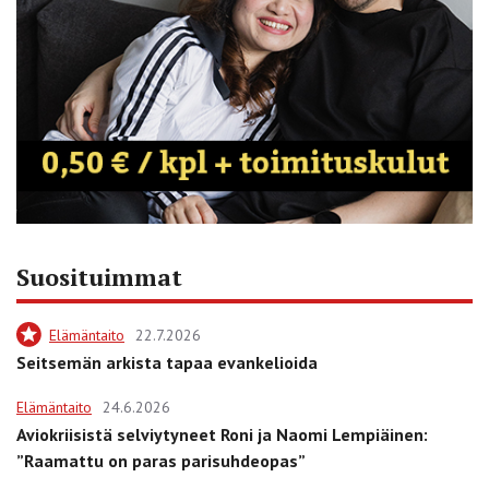
Suosituimmat
Elämäntaito
22.7.2026
Seitsemän arkista tapaa evankelioida
Elämäntaito
24.6.2026
Aviokriisistä selviytyneet Roni ja Naomi Lempiäinen:
”Raamattu on paras parisuhdeopas”