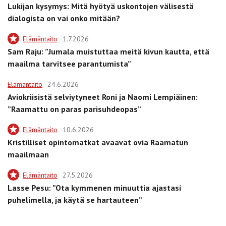
Lukijan kysymys: Mitä hyötyä uskontojen välisestä
dialogista on vai onko mitään?
Elämäntaito
1.7.2026
Sam Raju: ”Jumala muistuttaa meitä kivun kautta, että
maailma tarvitsee parantumista”
Elämäntaito
24.6.2026
Aviokriisistä selviytyneet Roni ja Naomi Lempiäinen:
”Raamattu on paras parisuhdeopas”
Elämäntaito
10.6.2026
Kristilliset opintomatkat avaavat ovia Raamatun
maailmaan
Elämäntaito
27.5.2026
Lasse Pesu: ”Ota kymmenen minuuttia ajastasi
puhelimella, ja käytä se hartauteen”