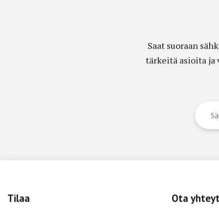
Saat suoraan sähk
tärkeitä asioita j
Tilaa
Ota yhtey