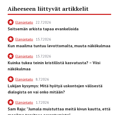
Aiheeseen liittyvät artikkelit
Elämäntaito
22.7.2026
Seitsemän arkista tapaa evankelioida
Elämäntaito
15.7.2026
Kun maailma tuntuu levottomalta, muuta näkökulmaa
Elämäntaito
15.7.2026
Kuinka tukea teinin kristillistä kasvatusta? – Viisi
näkökulmaa
Elämäntaito
8.7.2026
Lukijan kysymys: Mitä hyötyä uskontojen välisestä
dialogista on vai onko mitään?
Elämäntaito
1.7.2026
Sam Raju: ”Jumala muistuttaa meitä kivun kautta, että
maailma tarvitsee parantumista”