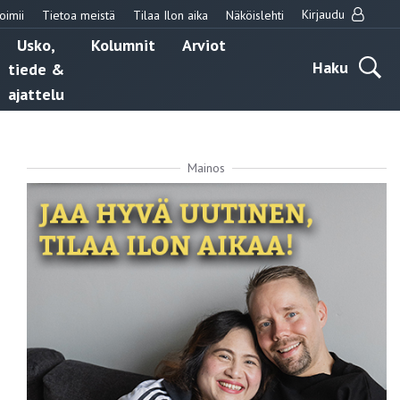
Kirjaudu
oimii
Tietoa meistä
Tilaa Ilon aika
Näköislehti
Usko,
Kolumnit
Arviot
Haku
tiede &
ajattelu
Mainos