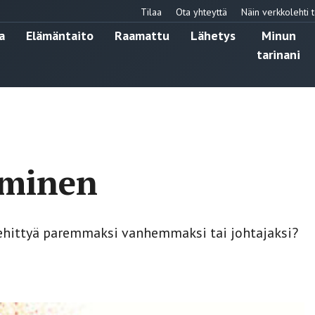
Tilaa
Ota yhteyttä
Näin verkkolehti t
a
Elämäntaito
Raamattu
Lähetys
Minun
tarinani
eminen
 kehittyä paremmaksi vanhemmaksi tai johtajaksi?