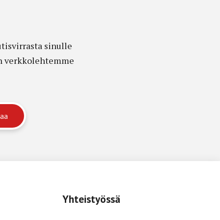
isvirrasta sinulle
edon verkkolehtemme
Yhteistyössä