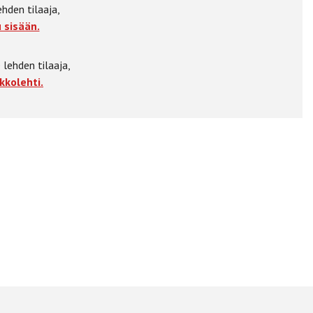
ehden tilaaja,
 sisään.
 lehden tilaaja,
kkolehti.