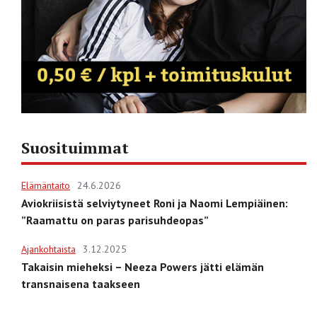
Suosituimmat
Elämäntaito
24.6.2026
Aviokriisistä selviytyneet Roni ja Naomi Lempiäinen:
”Raamattu on paras parisuhdeopas”
Ajankohtaista
3.12.2025
Takaisin mieheksi – Neeza Powers jätti elämän
transnaisena taakseen