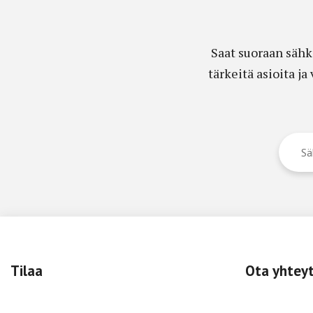
Saat suoraan sähk
tärkeitä asioita j
Tilaa
Ota yhtey