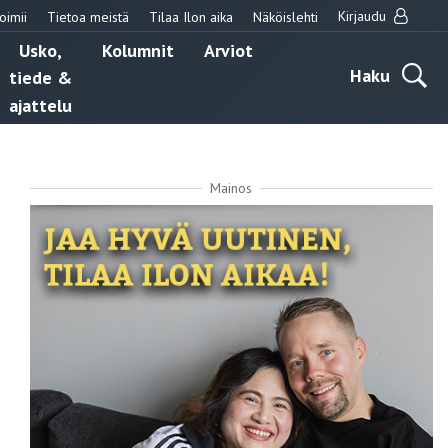
Kirjaudu
oimii
Tietoa meistä
Tilaa Ilon aika
Näköislehti
Usko,
Kolumnit
Arviot
Haku
tiede &
ajattelu
Mainos