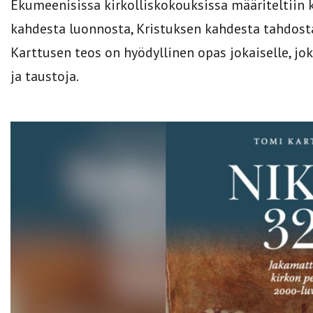
Ekumeenisissa kirkolliskokouksissa määriteltiin 
kahdesta luonnosta, Kristuksen kahdesta tahdosta
Karttusen teos on hyödyllinen opas jokaiselle, 
ja taustoja.