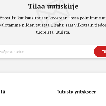
Tilaa uutiskirje
öpostiisi kuukausittaisen koosteen, jossa poimimme uut
a valotamme niiden taustaa. Lisäksi saat viikottain ti
tuoreista jutuista.
ttä
Tutustu yritykseen