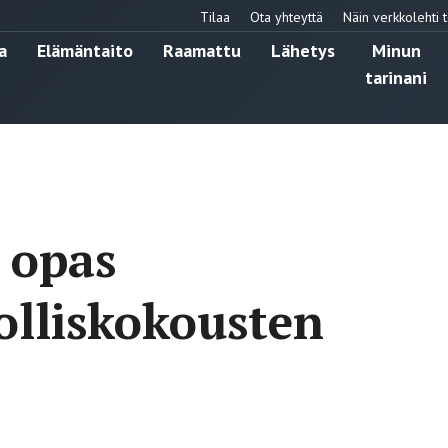
Tilaa
Ota yhteyttä
Näin verkkolehti t
a
Elämäntaito
Raamattu
Lähetys
Minun
tarinani
 opas
olliskokousten