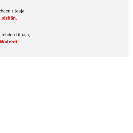
ehden tilaaja,
 sisään.
 lehden tilaaja,
kkolehti.