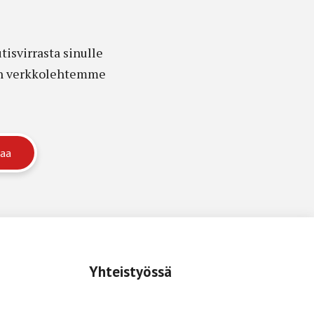
isvirrasta sinulle
edon verkkolehtemme
Yhteistyössä