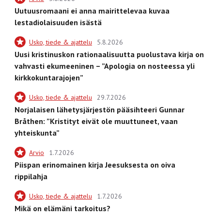
Uutuusromaani ei anna mairittelevaa kuvaa
lestadiolaisuuden isästä
Usko, tiede & ajattelu
5.8.2026
Uusi kristinuskon rationaalisuutta puolustava kirja on
vahvasti ekumeeninen – ”Apologia on nosteessa yli
kirkkokuntarajojen”
Usko, tiede & ajattelu
29.7.2026
Norjalaisen lähetysjärjestön pääsihteeri Gunnar
Bråthen: ”Kristityt eivät ole muuttuneet, vaan
yhteiskunta”
Arvio
1.7.2026
Piispan erinomainen kirja Jeesuksesta on oiva
rippilahja
Usko, tiede & ajattelu
1.7.2026
Mikä on elämäni tarkoitus?