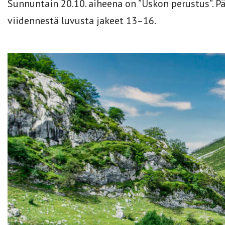
Sunnuntain 20.10. aiheena on ”Uskon perustus”. 
viidennestä luvusta jakeet 13–16.