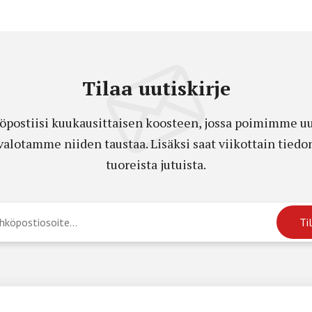
Tilaa uutiskirje
öpostiisi kuukausittaisen koosteen, jossa poimimme uut
a valotamme niiden taustaa. Lisäksi saat viikottain ti
tuoreista jutuista.