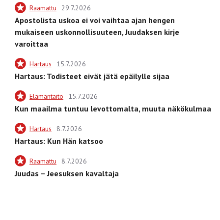
Raamattu
29.7.2026
Apostolista uskoa ei voi vaihtaa ajan hengen
mukaiseen uskonnollisuuteen, Juudaksen kirje
varoittaa
Hartaus
15.7.2026
Hartaus: Todisteet eivät jätä epäilylle sijaa
Elämäntaito
15.7.2026
Kun maailma tuntuu levottomalta, muuta näkökulmaa
Hartaus
8.7.2026
Hartaus: Kun Hän katsoo
Raamattu
8.7.2026
Juudas – Jeesuksen kavaltaja