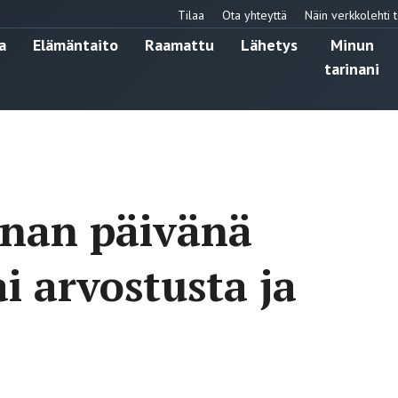
Tilaa
Ota yhteyttä
Näin verkkolehti t
a
Elämäntaito
Raamattu
Lähetys
Minun
tarinani
rnan päivänä
i arvostusta ja