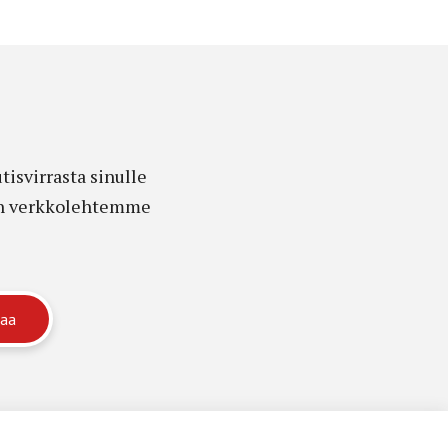
isvirrasta sinulle
edon verkkolehtemme