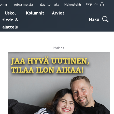
Kirjaudu
oimii
Tietoa meistä
Tilaa Ilon aika
Näköislehti
Usko,
Kolumnit
Arviot
Haku
tiede &
ajattelu
Mainos