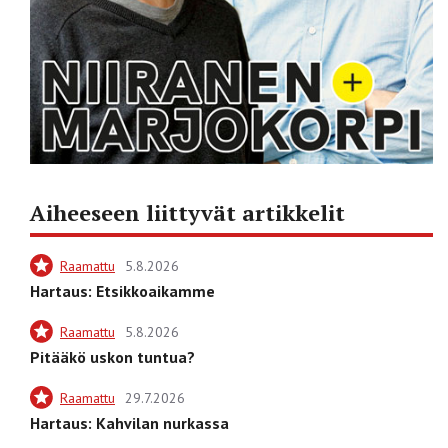
Aiheeseen liittyvät artikkelit
Raamattu
5.8.2026
Hartaus: Etsikkoaikamme
Raamattu
5.8.2026
Pitääkö uskon tuntua?
Raamattu
29.7.2026
Hartaus: Kahvilan nurkassa