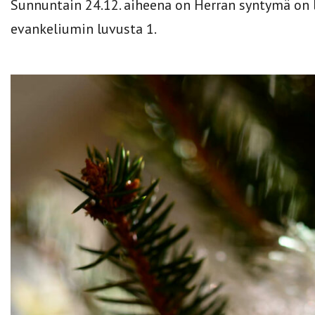
Sunnuntain 24.12. aiheena on Herran syntymä on 
evankeliumin luvusta 1.