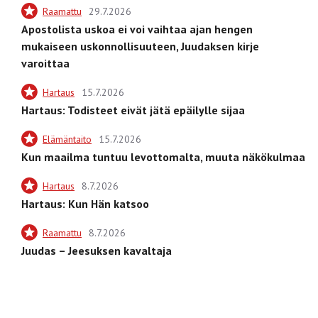
Raamattu
29.7.2026
Apostolista uskoa ei voi vaihtaa ajan hengen
mukaiseen uskonnollisuuteen, Juudaksen kirje
varoittaa
Hartaus
15.7.2026
Hartaus: Todisteet eivät jätä epäilylle sijaa
Elämäntaito
15.7.2026
Kun maailma tuntuu levottomalta, muuta näkökulmaa
Hartaus
8.7.2026
Hartaus: Kun Hän katsoo
Raamattu
8.7.2026
Juudas – Jeesuksen kavaltaja