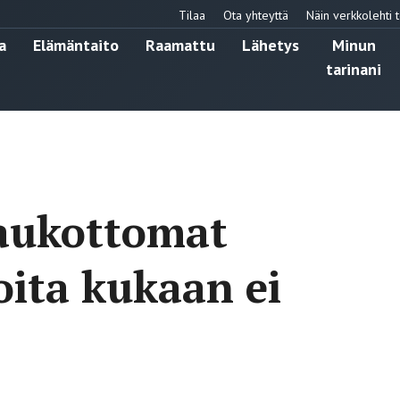
Tilaa
Ota yhteyttä
Näin verkkolehti t
a
Elämäntaito
Raamattu
Lähetys
Minun
tarinani
 aukottomat
oita kukaan ei