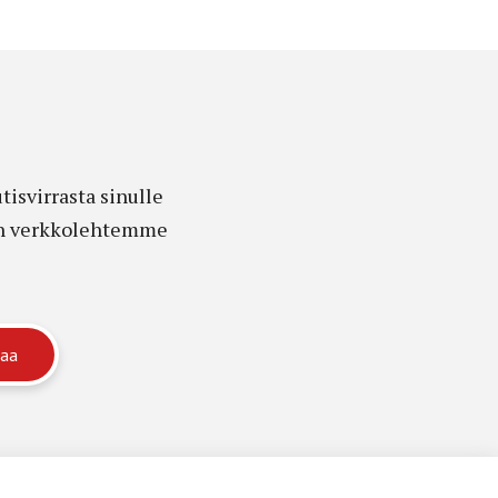
isvirrasta sinulle
edon verkkolehtemme