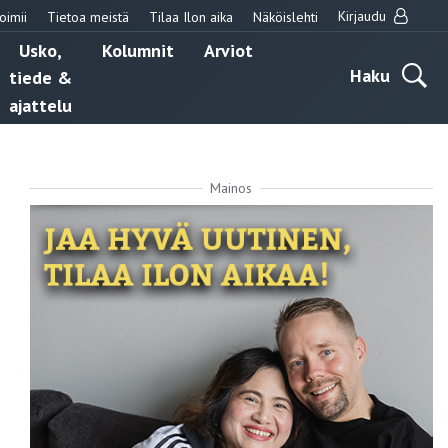
Kirjaudu
oimii
Tietoa meistä
Tilaa Ilon aika
Näköislehti
Usko,
Kolumnit
Arviot
Haku
tiede &
ajattelu
Mainos