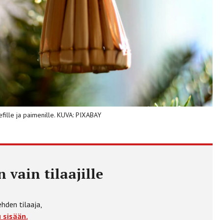
efille ja paimenille. KUVA: PIXABAY
 vain tilaajille
ehden tilaaja,
 sisään.