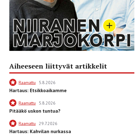
Aiheeseen liittyvät artikkelit
Raamattu
5.8.2026
Hartaus: Etsikkoaikamme
Raamattu
5.8.2026
Pitääkö uskon tuntua?
Raamattu
29.7.2026
Hartaus: Kahvilan nurkassa