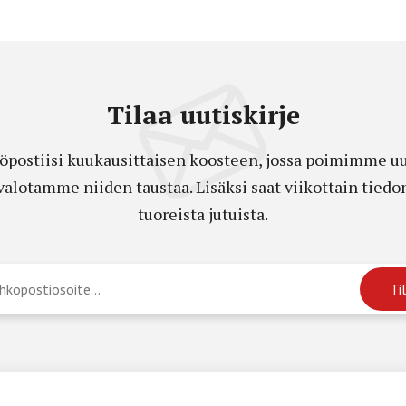
Tilaa uutiskirje
öpostiisi kuukausittaisen koosteen, jossa poimimme uut
a valotamme niiden taustaa. Lisäksi saat viikottain ti
tuoreista jutuista.