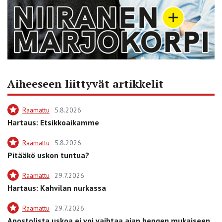
Aiheeseen liittyvät artikkelit
Raamattu
5.8.2026
Hartaus: Etsikkoaikamme
Raamattu
5.8.2026
Pitääkö uskon tuntua?
Raamattu
29.7.2026
Hartaus: Kahvilan nurkassa
Raamattu
29.7.2026
Apostolista uskoa ei voi vaihtaa ajan hengen mukaiseen