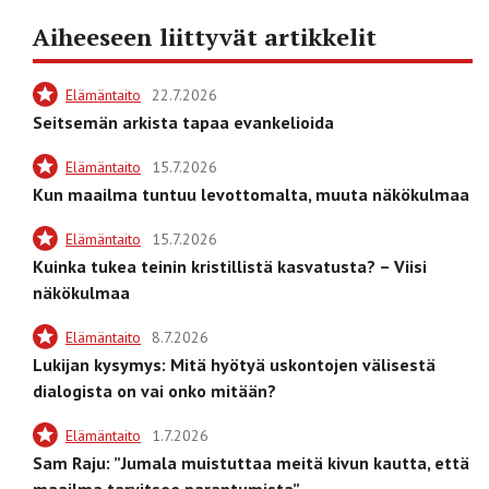
Aiheeseen liittyvät artikkelit
Elämäntaito
22.7.2026
Seitsemän arkista tapaa evankelioida
Elämäntaito
15.7.2026
Kun maailma tuntuu levottomalta, muuta näkökulmaa
Elämäntaito
15.7.2026
Kuinka tukea teinin kristillistä kasvatusta? – Viisi
näkökulmaa
Elämäntaito
8.7.2026
Lukijan kysymys: Mitä hyötyä uskontojen välisestä
dialogista on vai onko mitään?
Elämäntaito
1.7.2026
Sam Raju: ”Jumala muistuttaa meitä kivun kautta, että
maailma tarvitsee parantumista”