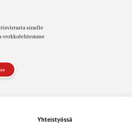
isvirrasta sinulle
edon verkkolehtemme
Yhteistyössä