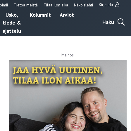
Kirjaudu
oimii
Tietoa meistä
Tilaa Ilon aika
Näköislehti
Usko,
Kolumnit
Arviot
Haku
tiede &
ajattelu
Mainos