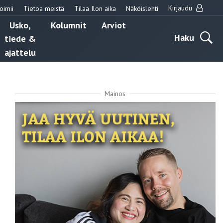
Kirjaudu
oimii
Tietoa meistä
Tilaa Ilon aika
Näköislehti
Usko,
Kolumnit
Arviot
Haku
tiede &
ajattelu
Mainos