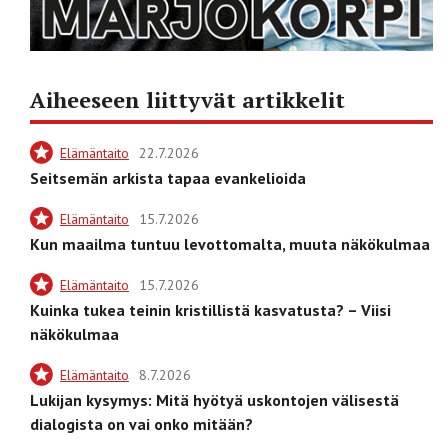
Aiheeseen liittyvät artikkelit
Elämäntaito
22.7.2026
Seitsemän arkista tapaa evankelioida
Elämäntaito
15.7.2026
Kun maailma tuntuu levottomalta, muuta näkökulmaa
Elämäntaito
15.7.2026
Kuinka tukea teinin kristillistä kasvatusta? – Viisi
näkökulmaa
Elämäntaito
8.7.2026
Lukijan kysymys: Mitä hyötyä uskontojen välisestä
dialogista on vai onko mitään?