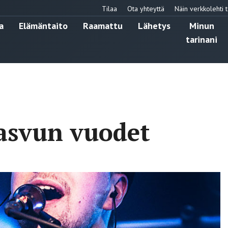
Tilaa
Ota yhteyttä
Näin verkkolehti t
a
Elämäntaito
Raamattu
Lähetys
Minun
tarinani
asvun vuodet