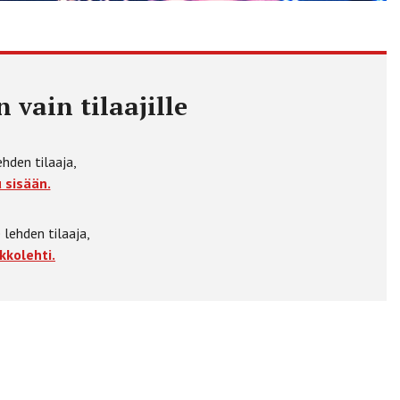
 vain tilaajille
ehden tilaaja,
 sisään.
 lehden tilaaja,
kkolehti.