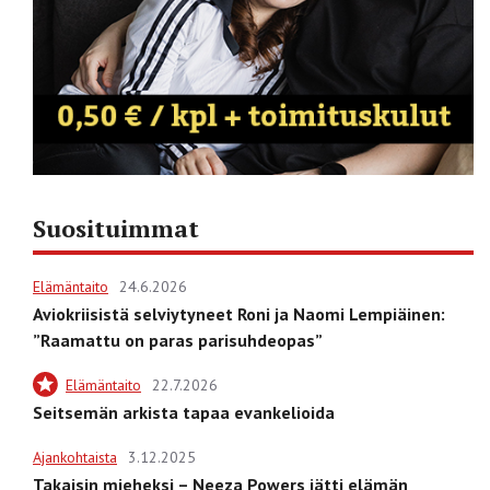
Suosituimmat
Elämäntaito
24.6.2026
Aviokriisistä selviytyneet Roni ja Naomi Lempiäinen:
”Raamattu on paras parisuhdeopas”
Elämäntaito
22.7.2026
Seitsemän arkista tapaa evankelioida
Ajankohtaista
3.12.2025
Takaisin mieheksi – Neeza Powers jätti elämän