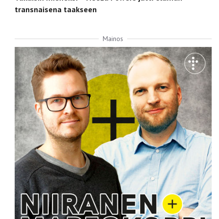
transnaisena taakseen
Mainos