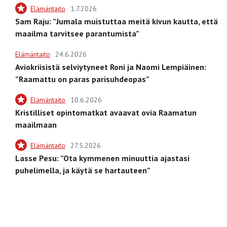
Elämäntaito
1.7.2026
Sam Raju: ”Jumala muistuttaa meitä kivun kautta, että
maailma tarvitsee parantumista”
Elämäntaito
24.6.2026
Aviokriisistä selviytyneet Roni ja Naomi Lempiäinen:
”Raamattu on paras parisuhdeopas”
Elämäntaito
10.6.2026
Kristilliset opintomatkat avaavat ovia Raamatun
maailmaan
Elämäntaito
27.5.2026
Lasse Pesu: ”Ota kymmenen minuuttia ajastasi
puhelimella, ja käytä se hartauteen”