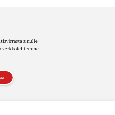
isvirrasta sinulle
edon verkkolehtemme