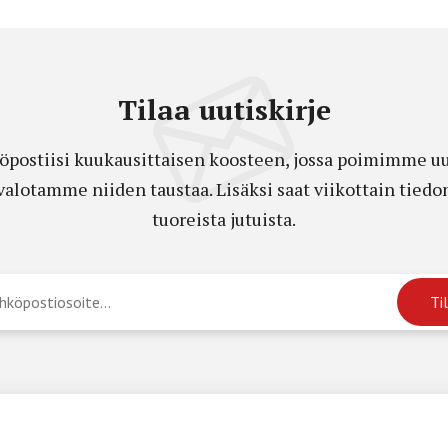
Tilaa uutiskirje
öpostiisi kuukausittaisen koosteen, jossa poimimme uut
a valotamme niiden taustaa. Lisäksi saat viikottain ti
tuoreista jutuista.