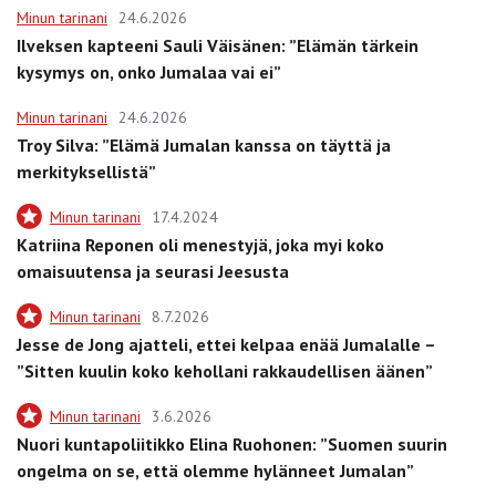
Minun tarinani
24.6.2026
Ilveksen kapteeni Sauli Väisänen: ”Elämän tärkein
kysymys on, onko Jumalaa vai ei”
Minun tarinani
24.6.2026
Troy Silva: ”Elämä Jumalan kanssa on täyttä ja
merkityksellistä”
Minun tarinani
17.4.2024
Katriina Reponen oli menestyjä, joka myi koko
omaisuutensa ja seurasi Jeesusta
Minun tarinani
8.7.2026
Jesse de Jong ajatteli, ettei kelpaa enää Jumalalle –
”Sitten kuulin koko kehollani rakkaudellisen äänen”
Minun tarinani
3.6.2026
Nuori kuntapoliitikko Elina Ruohonen: ”Suomen suurin
ongelma on se, että olemme hylänneet Jumalan”