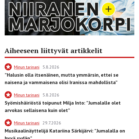
Aiheeseen liittyvät artikkelit
Minun tarinani
5.8.2026
”Halusin olla itsenäinen, mutta ymmärsin, ettei se
naisena ja vammaisena olisi Iranissa mahdollista”
Minun tarinani
5.8.2026
Syömishäiriöstä toipunut Milja Into: ”Jumalalle olet
arvokas sellaisena kuin olet”
Minun tarinani
29.7.2026
Musikaalinäyttelijä Katariina Särkijärvi: ”Jumalalla on
hyvä sydän”