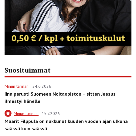
Suosituimmat
Minun tarinani
24.6.2026
Iina perusti Suomeen Noitaopiston – sitten Jeesus
ilmestyi hänelle
Minun tarinani
15.7.2026
Maarit Filppula on nukkunut kuuden vuoden ajan ulkona
säässä kuin säässä