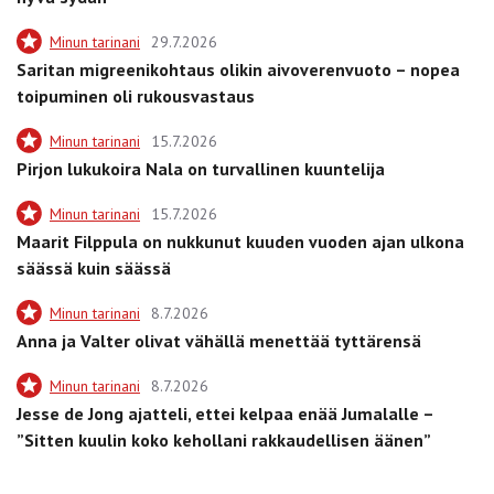
Minun tarinani
29.7.2026
Saritan migreenikohtaus olikin aivoverenvuoto – nopea
toipuminen oli rukousvastaus
Minun tarinani
15.7.2026
Pirjon lukukoira Nala on turvallinen kuuntelija
Minun tarinani
15.7.2026
Maarit Filppula on nukkunut kuuden vuoden ajan ulkona
säässä kuin säässä
Minun tarinani
8.7.2026
Anna ja Valter olivat vähällä menettää tyttärensä
Minun tarinani
8.7.2026
Jesse de Jong ajatteli, ettei kelpaa enää Jumalalle –
”Sitten kuulin koko kehollani rakkaudellisen äänen”