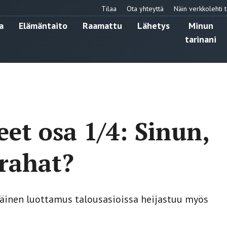
Tilaa
Ota yhteyttä
Näin verkkolehti t
a
Elämäntaito
Raamattu
Lähetys
Minun
tarinani
eet osa 1/4: Sinun,
rahat?
näinen luottamus talousasioissa heijastuu myös