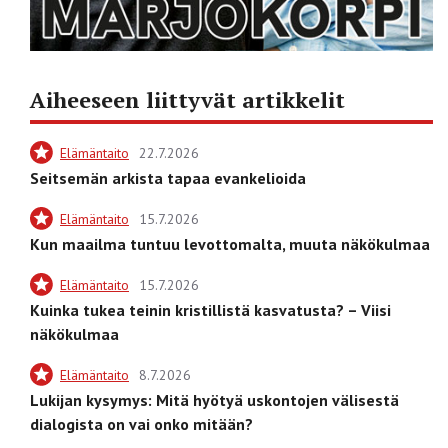
Aiheeseen liittyvät artikkelit
Elämäntaito
22.7.2026
Seitsemän arkista tapaa evankelioida
Elämäntaito
15.7.2026
Kun maailma tuntuu levottomalta, muuta näkökulmaa
Elämäntaito
15.7.2026
Kuinka tukea teinin kristillistä kasvatusta? – Viisi
näkökulmaa
Elämäntaito
8.7.2026
Lukijan kysymys: Mitä hyötyä uskontojen välisestä
dialogista on vai onko mitään?