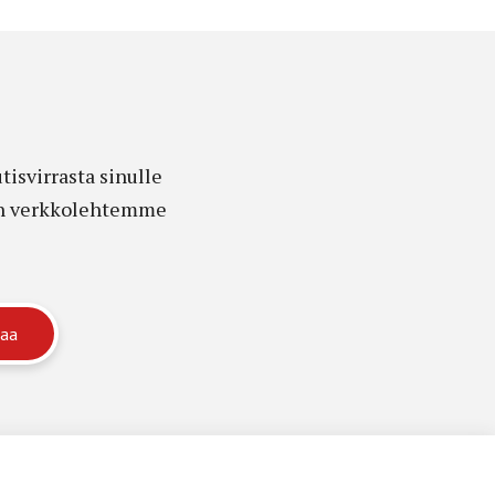
isvirrasta sinulle
edon verkkolehtemme