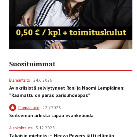
Suosituimmat
Elämäntaito
24.6.2026
Aviokriisistä selviytyneet Roni ja Naomi Lempiäinen:
”Raamattu on paras parisuhdeopas”
Elämäntaito
22.7.2026
Seitsemän arkista tapaa evankelioida
Ajankohtaista
3.12.2025
Takaisin mieheksi – Neeza Powers jätti elämän