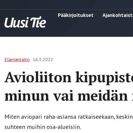
Pääkirjoitukset
Ajankohtaist
Elämäntaito
16.3.2022
Avioliiton kipupist
minun vai meidän 
Miten aviopari raha-asiansa ratkaiseekaan, keski
suhteen muihin osa-alueisiin.