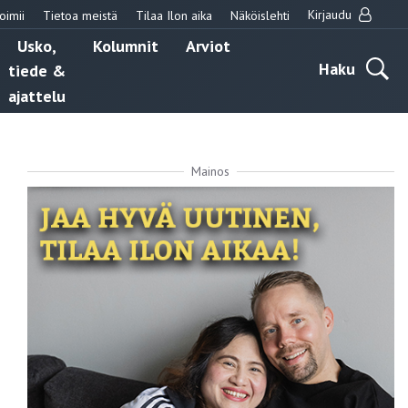
Kirjaudu
oimii
Tietoa meistä
Tilaa Ilon aika
Näköislehti
Usko,
Kolumnit
Arviot
Haku
tiede &
ajattelu
Mainos