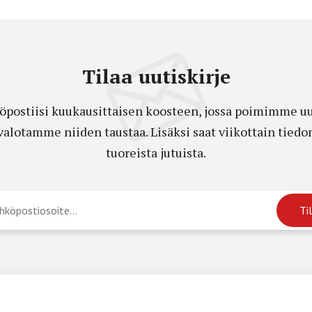
Tilaa uutiskirje
öpostiisi kuukausittaisen koosteen, jossa poimimme uut
a valotamme niiden taustaa. Lisäksi saat viikottain ti
tuoreista jutuista.