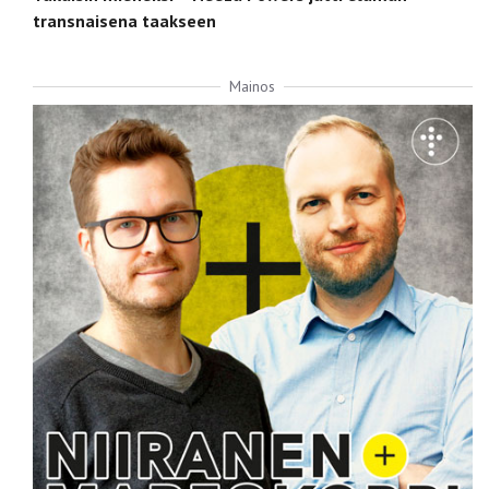
transnaisena taakseen
Mainos