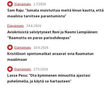
Elämäntaito
1.7.2026
Sam Raju: ”Jumala muistuttaa meitä kivun kautta, että
maailma tarvitsee parantumista”
Elämäntaito
24.6.2026
Aviokriisistä selviytyneet Roni ja Naomi Lempiäinen:
”Raamattu on paras parisuhdeopas”
Elämäntaito
10.6.2026
Kristilliset opintomatkat avaavat ovia Raamatun
maailmaan
Elämäntaito
27.5.2026
Lasse Pesu: ”Ota kymmenen minuuttia ajastasi
puhelimella, ja käytä se hartauteen”