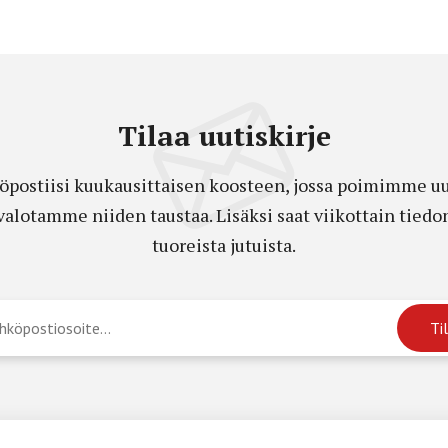
Tilaa uutiskirje
öpostiisi kuukausittaisen koosteen, jossa poimimme uut
a valotamme niiden taustaa. Lisäksi saat viikottain ti
tuoreista jutuista.