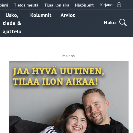
Kirjaudu
oimii
Tietoa meistä
Tilaa Ilon aika
Näköislehti
Usko,
Kolumnit
Arviot
Haku
tiede &
ajattelu
Mainos