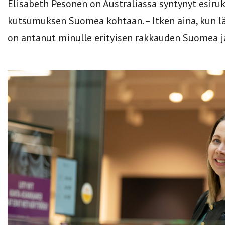
Elisabeth Pesonen on Australiassa syntynyt esiru
kutsumuksen Suomea kohtaan. – Itken aina, kun läh
on antanut minulle erityisen rakkauden Suomea j