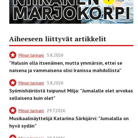
Aiheeseen liittyvät artikkelit
Minun tarinani
5.8.2026
”Halusin olla itsenäinen, mutta ymmärsin, ettei se
naisena ja vammaisena olisi Iranissa mahdollista”
Minun tarinani
5.8.2026
Syömishäiriöstä toipunut Milja: ”Jumalalle olet arvokas
sellaisena kuin olet”
Minun tarinani
29.7.2026
Musikaalinäyttelijä Katariina Särkijärvi: ”Jumalalla on
hyvä sydän”