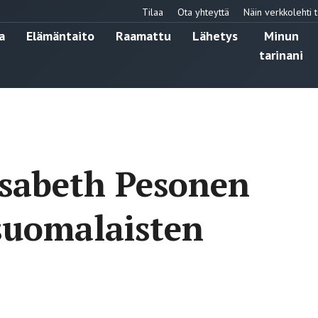
Tilaa
Ota yhteyttä
Näin verkkolehti t
a
Elämäntaito
Raamattu
Lähetys
Minun
tarinani
isabeth Pesonen
suomalaisten