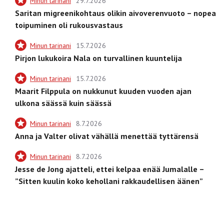
Minun tarinani
29.7.2026
Saritan migreenikohtaus olikin aivoverenvuoto – nopea
toipuminen oli rukousvastaus
Minun tarinani
15.7.2026
Pirjon lukukoira Nala on turvallinen kuuntelija
Minun tarinani
15.7.2026
Maarit Filppula on nukkunut kuuden vuoden ajan
ulkona säässä kuin säässä
Minun tarinani
8.7.2026
Anna ja Valter olivat vähällä menettää tyttärensä
Minun tarinani
8.7.2026
Jesse de Jong ajatteli, ettei kelpaa enää Jumalalle –
”Sitten kuulin koko kehollani rakkaudellisen äänen”