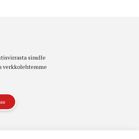
isvirrasta sinulle
edon verkkolehtemme