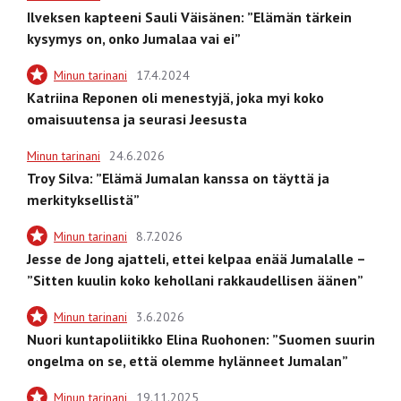
Ilveksen kapteeni Sauli Väisänen: ”Elämän tärkein
kysymys on, onko Jumalaa vai ei”
Minun tarinani
17.4.2024
Katriina Reponen oli menestyjä, joka myi koko
omaisuutensa ja seurasi Jeesusta
Minun tarinani
24.6.2026
Troy Silva: ”Elämä Jumalan kanssa on täyttä ja
merkityksellistä”
Minun tarinani
8.7.2026
Jesse de Jong ajatteli, ettei kelpaa enää Jumalalle –
”Sitten kuulin koko kehollani rakkaudellisen äänen”
Minun tarinani
3.6.2026
Nuori kuntapoliitikko Elina Ruohonen: ”Suomen suurin
ongelma on se, että olemme hylänneet Jumalan”
Minun tarinani
19.11.2025