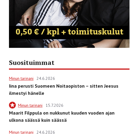
Suosituimmat
Minun tarinani
24.6.2026
Iina perusti Suomeen Noitaopiston – sitten Jeesus
ilmestyi hänelle
Minun tarinani
15.7.2026
Maarit Filppula on nukkunut kuuden vuoden ajan
ulkona säässä kuin säässä
Minun tarinani
24.6.2026