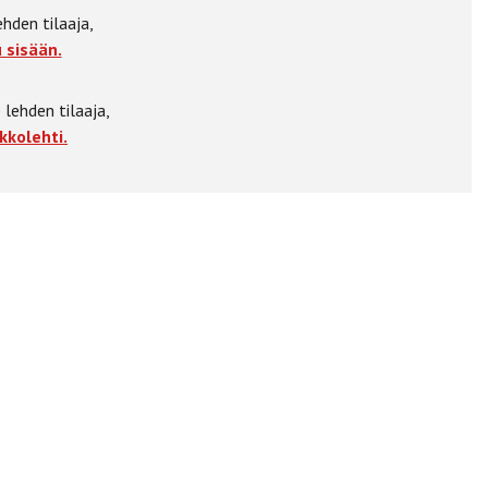
ehden tilaaja,
 sisään.
 lehden tilaaja,
kkolehti.