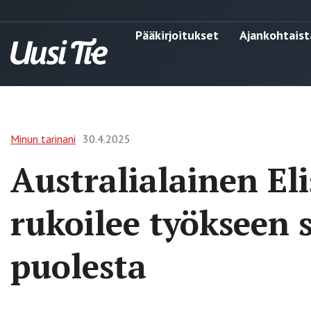
Pääkirjoitukset
Ajankohtaist
Minun tarinani
30.4.2025
Australialainen El
rukoilee työkseen 
puolesta