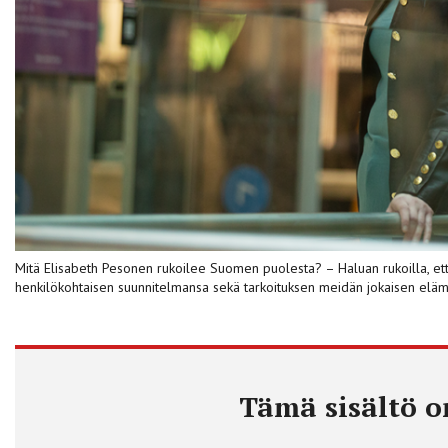
Mitä Elisabeth Pesonen rukoilee Suomen puolesta? – Haluan rukoilla, et
henkilökohtaisen suunnitelmansa sekä tarkoituksen meidän jokaisen elämä
Tämä sisältö on