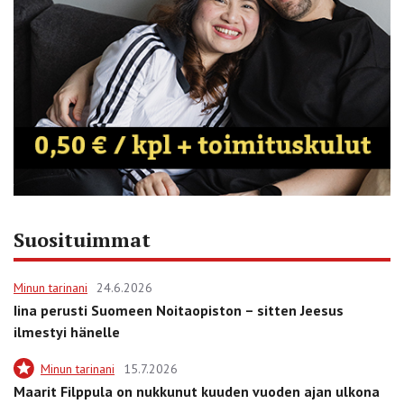
Suosituimmat
Minun tarinani
24.6.2026
Iina perusti Suomeen Noitaopiston – sitten Jeesus
ilmestyi hänelle
Minun tarinani
15.7.2026
Maarit Filppula on nukkunut kuuden vuoden ajan ulkona