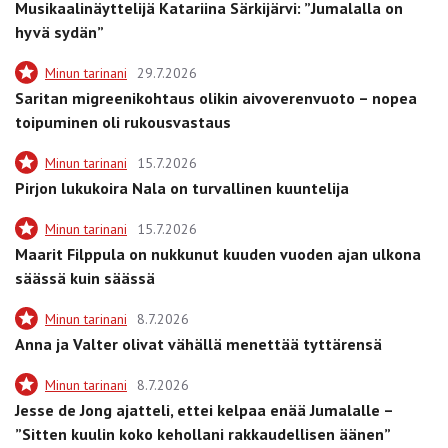
Musikaalinäyttelijä Katariina Särkijärvi: ”Jumalalla on
hyvä sydän”
Minun tarinani
29.7.2026
Saritan migreenikohtaus olikin aivoverenvuoto – nopea
toipuminen oli rukousvastaus
Minun tarinani
15.7.2026
Pirjon lukukoira Nala on turvallinen kuuntelija
Minun tarinani
15.7.2026
Maarit Filppula on nukkunut kuuden vuoden ajan ulkona
säässä kuin säässä
Minun tarinani
8.7.2026
Anna ja Valter olivat vähällä menettää tyttärensä
Minun tarinani
8.7.2026
Jesse de Jong ajatteli, ettei kelpaa enää Jumalalle –
”Sitten kuulin koko kehollani rakkaudellisen äänen”