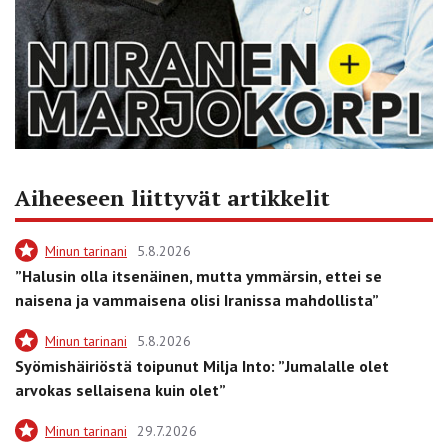
Aiheeseen liittyvät artikkelit
Minun tarinani
5.8.2026
”Halusin olla itsenäinen, mutta ymmärsin, ettei se
naisena ja vammaisena olisi Iranissa mahdollista”
Minun tarinani
5.8.2026
Syömishäiriöstä toipunut Milja Into: ”Jumalalle olet
arvokas sellaisena kuin olet”
Minun tarinani
29.7.2026