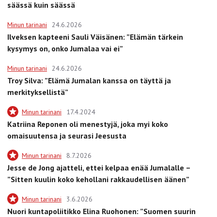
säässä kuin säässä
Minun tarinani
24.6.2026
Ilveksen kapteeni Sauli Väisänen: ”Elämän tärkein
kysymys on, onko Jumalaa vai ei”
Minun tarinani
24.6.2026
Troy Silva: ”Elämä Jumalan kanssa on täyttä ja
merkityksellistä”
Minun tarinani
17.4.2024
Katriina Reponen oli menestyjä, joka myi koko
omaisuutensa ja seurasi Jeesusta
Minun tarinani
8.7.2026
Jesse de Jong ajatteli, ettei kelpaa enää Jumalalle –
”Sitten kuulin koko kehollani rakkaudellisen äänen”
Minun tarinani
3.6.2026
Nuori kuntapoliitikko Elina Ruohonen: ”Suomen suurin