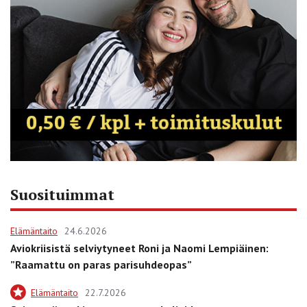
Suosituimmat
Elämäntaito
24.6.2026
Aviokriisistä selviytyneet Roni ja Naomi Lempiäinen:
”Raamattu on paras parisuhdeopas”
Elämäntaito
22.7.2026