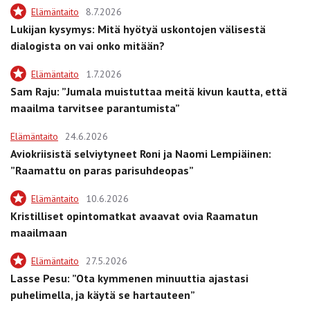
Elämäntaito
8.7.2026
Lukijan kysymys: Mitä hyötyä uskontojen välisestä
dialogista on vai onko mitään?
Elämäntaito
1.7.2026
Sam Raju: ”Jumala muistuttaa meitä kivun kautta, että
maailma tarvitsee parantumista”
Elämäntaito
24.6.2026
Aviokriisistä selviytyneet Roni ja Naomi Lempiäinen:
”Raamattu on paras parisuhdeopas”
Elämäntaito
10.6.2026
Kristilliset opintomatkat avaavat ovia Raamatun
maailmaan
Elämäntaito
27.5.2026
Lasse Pesu: ”Ota kymmenen minuuttia ajastasi
puhelimella, ja käytä se hartauteen”