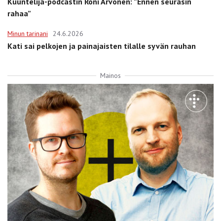
Kuuntelija-podcastin Roni Arvonen: ”Ennen seurasin
rahaa”
Minun tarinani
24.6.2026
Kati sai pelkojen ja painajaisten tilalle syvän rauhan
Mainos