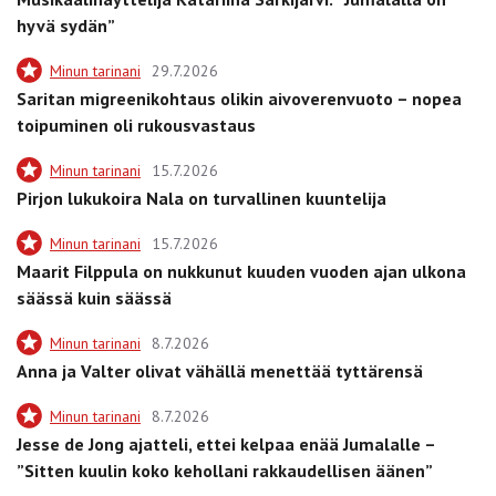
hyvä sydän”
Minun tarinani
29.7.2026
Saritan migreenikohtaus olikin aivoverenvuoto – nopea
toipuminen oli rukousvastaus
Minun tarinani
15.7.2026
Pirjon lukukoira Nala on turvallinen kuuntelija
Minun tarinani
15.7.2026
Maarit Filppula on nukkunut kuuden vuoden ajan ulkona
säässä kuin säässä
Minun tarinani
8.7.2026
Anna ja Valter olivat vähällä menettää tyttärensä
Minun tarinani
8.7.2026
Jesse de Jong ajatteli, ettei kelpaa enää Jumalalle –
”Sitten kuulin koko kehollani rakkaudellisen äänen”