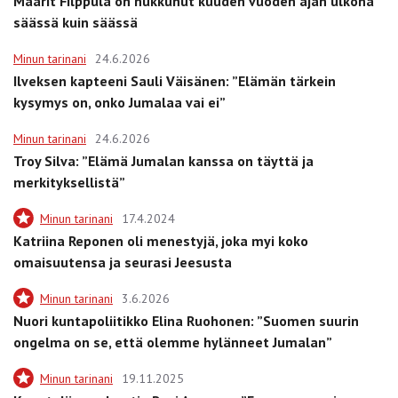
Maarit Filppula on nukkunut kuuden vuoden ajan ulkona
säässä kuin säässä
Minun tarinani
24.6.2026
Ilveksen kapteeni Sauli Väisänen: ”Elämän tärkein
kysymys on, onko Jumalaa vai ei”
Minun tarinani
24.6.2026
Troy Silva: ”Elämä Jumalan kanssa on täyttä ja
merkityksellistä”
Minun tarinani
17.4.2024
Katriina Reponen oli menestyjä, joka myi koko
omaisuutensa ja seurasi Jeesusta
Minun tarinani
3.6.2026
Nuori kuntapoliitikko Elina Ruohonen: ”Suomen suurin
ongelma on se, että olemme hylänneet Jumalan”
Minun tarinani
19.11.2025