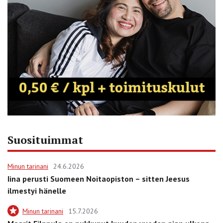
Suosituimmat
Minun tarinani
24.6.2026
Iina perusti Suomeen Noitaopiston – sitten Jeesus
ilmestyi hänelle
Minun tarinani
15.7.2026