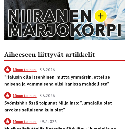
Aiheeseen liittyvät artikkelit
Minun tarinani
5.8.2026
”Halusin olla itsenäinen, mutta ymmärsin, ettei se
naisena ja vammaisena olisi Iranissa mahdollista”
Minun tarinani
5.8.2026
Syömishäiriöstä toipunut Milja Into: ”Jumalalle olet
arvokas sellaisena kuin olet”
Minun tarinani
29.7.2026
Musikaalinäyttelijä Katariina Särkijärvi: ”Jumalalla on