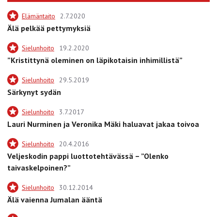
Elämäntaito
2.7.2020
Älä pelkää pettymyksiä
Sielunhoito
19.2.2020
”Kristittynä oleminen on läpikotaisin inhimillistä”
Sielunhoito
29.5.2019
Särkynyt sydän
Sielunhoito
3.7.2017
Lauri Nurminen ja Veronika Mäki haluavat jakaa toivoa
Sielunhoito
20.4.2016
Veljeskodin pappi luottotehtävässä – ”Olenko
taivaskelpoinen?”
Sielunhoito
30.12.2014
Älä vaienna Jumalan ääntä