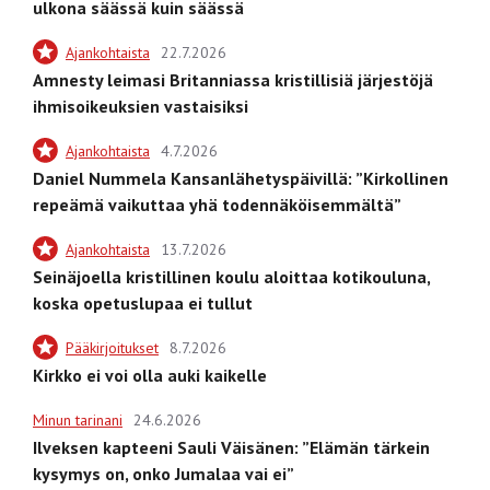
ulkona säässä kuin säässä
Ajankohtaista
22.7.2026
Amnesty leimasi Britanniassa kristillisiä järjestöjä
ihmisoikeuksien vastaisiksi
Ajankohtaista
4.7.2026
Daniel Nummela Kansanlähetyspäivillä: ”Kirkollinen
repeämä vaikuttaa yhä todennäköisemmältä”
Ajankohtaista
13.7.2026
Seinäjoella kristillinen koulu aloittaa kotikouluna,
koska opetuslupaa ei tullut
Pääkirjoitukset
8.7.2026
Kirkko ei voi olla auki kaikelle
Minun tarinani
24.6.2026
Ilveksen kapteeni Sauli Väisänen: ”Elämän tärkein
kysymys on, onko Jumalaa vai ei”