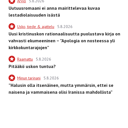
Arvio
5.8.2026
Uutuusromaani ei anna mairittelevaa kuvaa
lestadiolaisuuden isästä
Usko, tiede & ajattelu
5.8.2026
Uusi kristinuskon rationaalisuutta puolustava kirja on
vahvasti ekumeeninen – ”Apologia on nosteessa yli
kirkkokuntarajojen”
Raamattu
5.8.2026
Pitääkö uskon tuntua?
Minun tarinani
5.8.2026
”Halusin olla itsenäinen, mutta ymmärsin, ettei se
naisena ja vammaisena olisi Iranissa mahdollista”