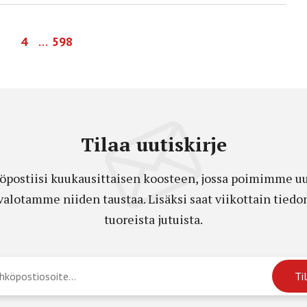
…
4
598
Tilaa uutiskirje
öpostiisi kuukausittaisen koosteen, jossa poimimme uut
a valotamme niiden taustaa. Lisäksi saat viikottain ti
tuoreista jutuista.