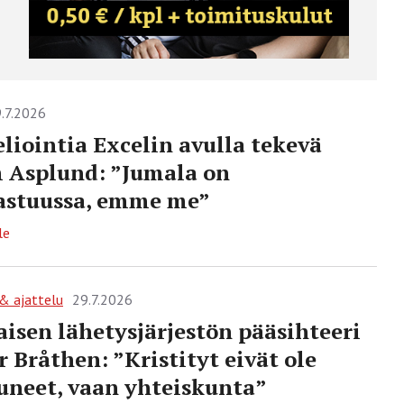
.7.2026
liointia Excelin avulla tekevä
 Asplund: ”Jumala on
astuussa, emme me”
le
 & ajattelu
29.7.2026
aisen lähetysjärjestön pääsihteeri
 Bråthen: ”Kristityt eivät ole
neet, vaan yhteiskunta”