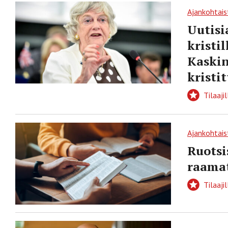
Ajankohtais
Uutisi
kristi
Kaskin
kristi
Tilaajil
Ajankohtais
Ruotsi
raama
Tilaajil