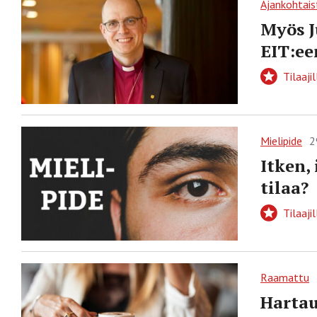
Ajankohtais
Myös J
EIT:ee
Tilaajil
Mielipide
2
Itken,
tilaa?
Tilaajil
Raamattu
Hartau