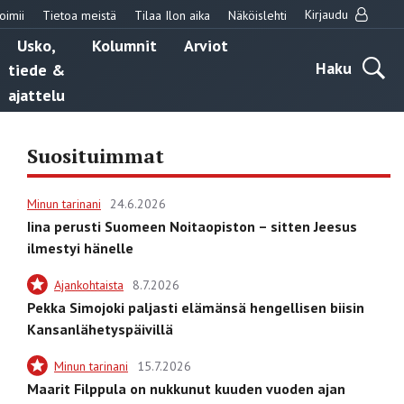
Kirjaudu
oimii
Tietoa meistä
Tilaa Ilon aika
Näköislehti
Usko,
Kolumnit
Arviot
Haku
tiede &
ajattelu
Suosituimmat
Minun tarinani
24.6.2026
Iina perusti Suomeen Noitaopiston – sitten Jeesus
ilmestyi hänelle
Ajankohtaista
8.7.2026
Pekka Simojoki paljasti elämänsä hengellisen biisin
Kansanlähetyspäivillä
Minun tarinani
15.7.2026
Maarit Filppula on nukkunut kuuden vuoden ajan