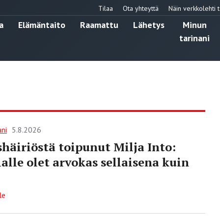
Tilaa
Ota yhteyttä
Näin verkkolehti t
a
Elämäntaito
Raamattu
Lähetys
Minun
tarinani
ani
5.8.2026
häiriöstä toipunut Milja Into:
alle olet arvokas sellaisena kuin
le