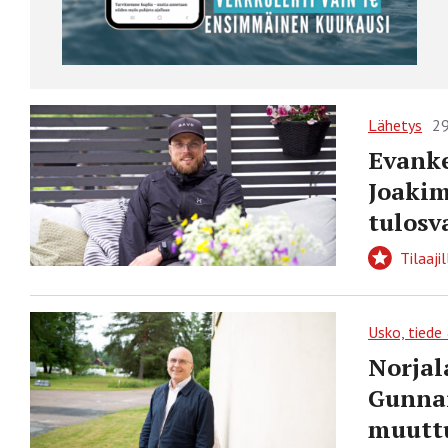
Lähetys
29
Evanke
Joakim
tulosv
Tilaajil
Usko, tiede
Norjal
Gunnar
muuttu