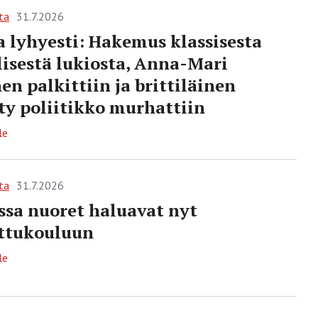
ta
31.7.2026
a lyhyesti: Hakemus klassisesta
llisestä lukiosta, Anna-Mari
en palkittiin ja brittiläinen
tty poliitikko murhattiin
le
ta
31.7.2026
ssa nuoret haluavat nyt
ttukouluun
le