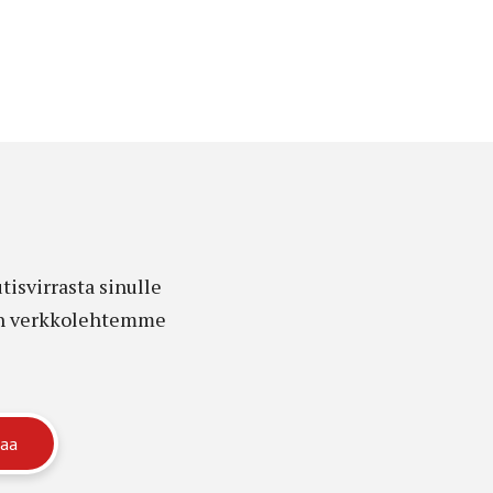
isvirrasta sinulle
edon verkkolehtemme