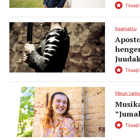
Tilaajil
Raamattu
Aposto
hengen
Juudak
Tilaajil
Minun tarin
Musika
”Jumal
Tilaajil