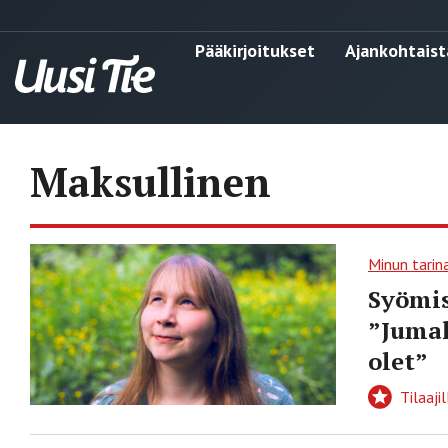
Pääkirjoitukset
Ajankohtaist
Maksullinen
Minun tarin
Syömis
”Jumal
olet”
Tilaajil