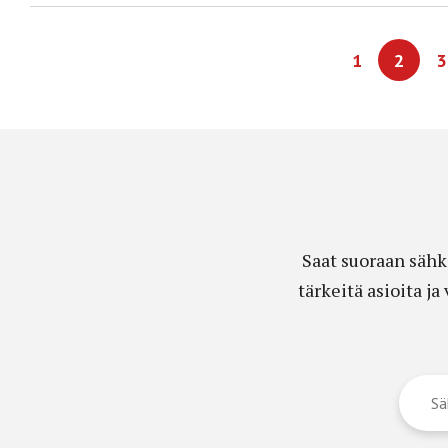
1
2
3
Saat suoraan sähk
tärkeitä asioita j