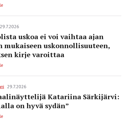
le
29.7.2026
lista uskoa ei voi vaihtaa ajan
 mukaiseen uskonnollisuuteen,
sen kirje varoittaa
le
ani
29.7.2026
alinäyttelijä Katariina Särkijärvi:
alla on hyvä sydän”
le