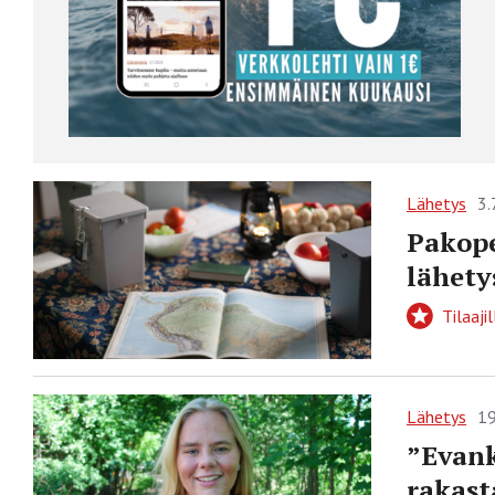
Lähetys
3.
Pakope
lähety
Tilaajil
Lähetys
19
”Evank
rakas