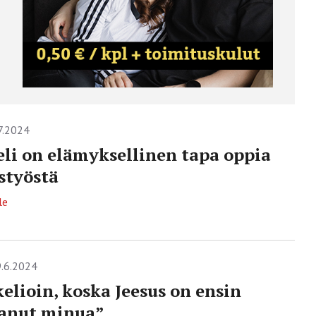
7.2024
li on elämyksellinen tapa oppia
styöstä
le
.6.2024
elioin, koska Jeesus on ensin
tanut minua”