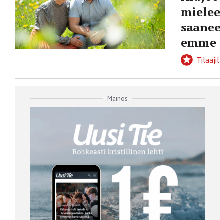
miele
saanee
emme o
Tilaajil
Mainos