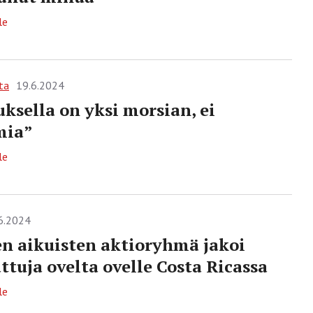
le
ta
19.6.2024
uksella on yksi morsian, ei
mia”
le
6.2024
n aikuisten aktioryhmä jakoi
tuja ovelta ovelle Costa Ricassa
le