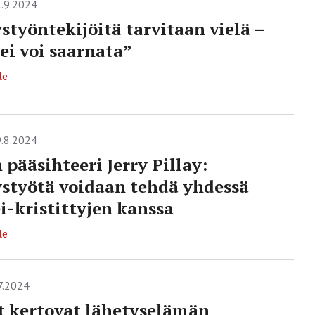
.9.2024
styöntekijöitä tarvitaan vielä –
ei voi saarnata”
le
.8.2024
pääsihteeri Jerry Pillay:
styötä voidaan tehdä yhdessä
i-kristittyjen kanssa
le
7.2024
t kertovat lähetyselämän