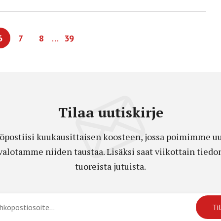
…
6
7
8
39
Tilaa uutiskirje
öpostiisi kuukausittaisen koosteen, jossa poimimme uut
a valotamme niiden taustaa. Lisäksi saat viikottain ti
tuoreista jutuista.