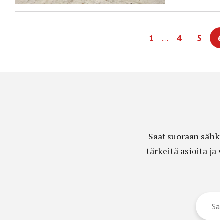
…
1
4
5
Saat suoraan sähk
tärkeitä asioita j