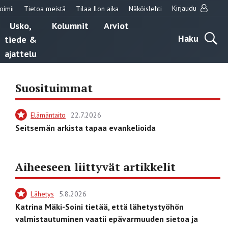
Kirjaudu
oimii
Tietoa meistä
Tilaa Ilon aika
Näköislehti
Usko,
Kolumnit
Arviot
Haku
tiede &
ajattelu
Suosituimmat
Elämäntaito
22.7.2026
Seitsemän arkista tapaa evankelioida
Aiheeseen liittyvät artikkelit
Lähetys
5.8.2026
Katrina Mäki-Soini tietää, että lähetystyöhön
valmistautuminen vaatii epävarmuuden sietoa ja