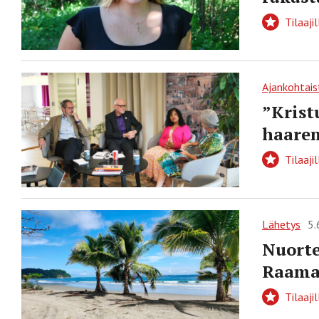
Tilaajil
Ajankohtais
”Krist
haare
Tilaajil
Lähetys
5.
Nuorte
Raamat
Tilaajil