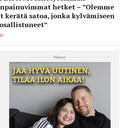
enpainuvimmat hetket – ”Olemme
t kerätä satoa, jonka kylvämiseen
sallistuneet”
le
Mainos