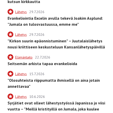
kutsun kirkkautta
Lähetys
29.7.2026
Evankeliointia Excelin avulla tekevä Joakim Asplund:
”Jumala on tulosvastuussa, emme me”
Lähetys
29.7.2026
”Kirkon suurin epäonnistuminen” – Juutalaislähetys
nousi kriittiseen keskusteluun Kansanlähetyspäivillä
Elämäntaito
22.7.2026
Seitsemän arkista tapaa evankelioida
Lähetys
15.7.2026
”Olosuhteista riippumatta ihmisellä on aina jotain
annettavaa”
Lähetys
10.6.2026
Syrjätiet ovat olleet lähestystyössä Japanissa jo viisi
vuotta – ”Meillä kristityillä on Jumala, joka kuulee