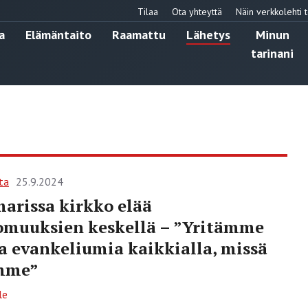
Tilaa
Ota yhteyttä
Näin verkkolehti t
a
Elämäntaito
Raamattu
Lähetys
Minun
tarinani
ta
25.9.2024
rissa kirkko elää
omuuksien keskellä – ”Yritämme
aa evankeliumia kaikkialla, missä
mme”
le