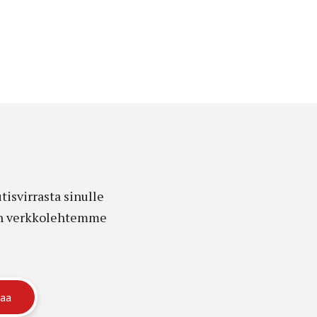
isvirrasta sinulle
edon verkkolehtemme