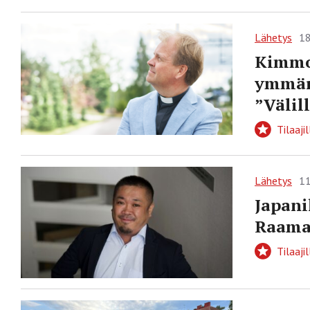
Lähetys
18
Kimmo 
ymmärs
”Välil
Tilaajil
Lähetys
11
Japani
Raamat
Tilaajil