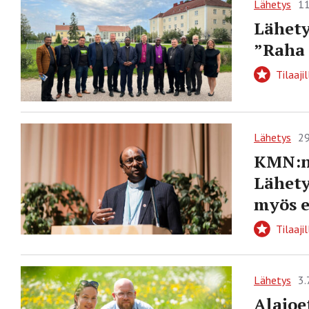
Lähetys
11
Lähety
”Raha 
Tilaajil
Lähetys
29
KMN:n 
Lähety
myös e
Tilaajil
Lähetys
3.
Alajoe