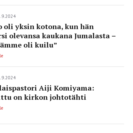
.9.2024
oli yksin kotona, kun hän
i olevansa kaukana Jumalasta –
lämme oli kuilu”
le
.9.2024
laispastori Aiji Komiyama:
tu on kirkon johtotähti
le