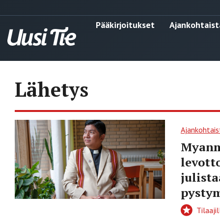
Pääkirjoitukset
Ajankohtaist
Lähetys
Ajankohtais
Myanma
levott
julist
pysty
Tilaajil