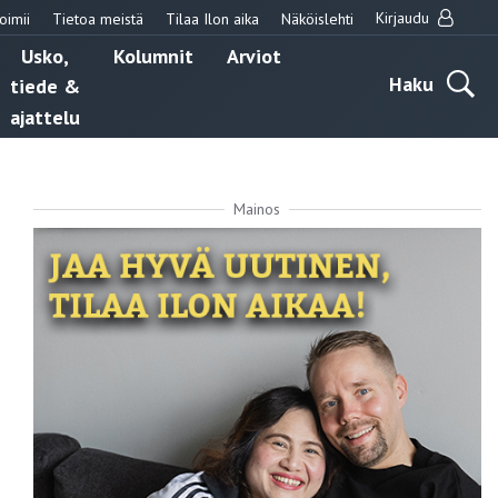
Kirjaudu
oimii
Tietoa meistä
Tilaa Ilon aika
Näköislehti
Usko,
Kolumnit
Arviot
Haku
tiede &
ajattelu
Mainos