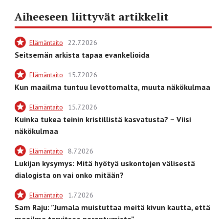
Aiheeseen liittyvät artikkelit
Elämäntaito
22.7.2026
Seitsemän arkista tapaa evankelioida
Elämäntaito
15.7.2026
Kun maailma tuntuu levottomalta, muuta näkökulmaa
Elämäntaito
15.7.2026
Kuinka tukea teinin kristillistä kasvatusta? – Viisi
näkökulmaa
Elämäntaito
8.7.2026
Lukijan kysymys: Mitä hyötyä uskontojen välisestä
dialogista on vai onko mitään?
Elämäntaito
1.7.2026
Sam Raju: ”Jumala muistuttaa meitä kivun kautta, että
maailma tarvitsee parantumista”