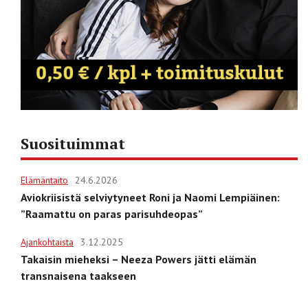
Suosituimmat
Elämäntaito
24.6.2026
Aviokriisistä selviytyneet Roni ja Naomi Lempiäinen:
”Raamattu on paras parisuhdeopas”
Ajankohtaista
3.12.2025
Takaisin mieheksi – Neeza Powers jätti elämän
transnaisena taakseen