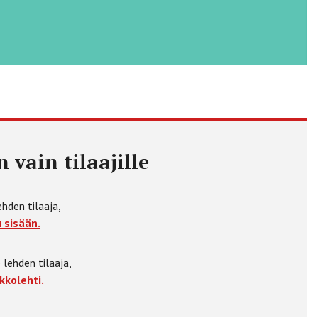
 vain tilaajille
ehden tilaaja,
 sisään.
 lehden tilaaja,
kkolehti.