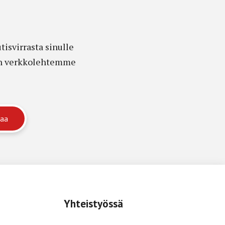
isvirrasta sinulle
edon verkkolehtemme
Yhteistyössä