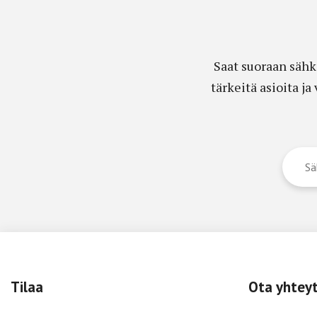
Saat suoraan sähk
tärkeitä asioita j
Tilaa
Ota yhtey