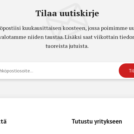
Tilaa uutiskirje
öpostiisi kuukausittaisen koosteen, jossa poimimme uut
a valotamme niiden taustaa. Lisäksi saat viikottain ti
tuoreista jutuista.
ttä
Tutustu yritykseen