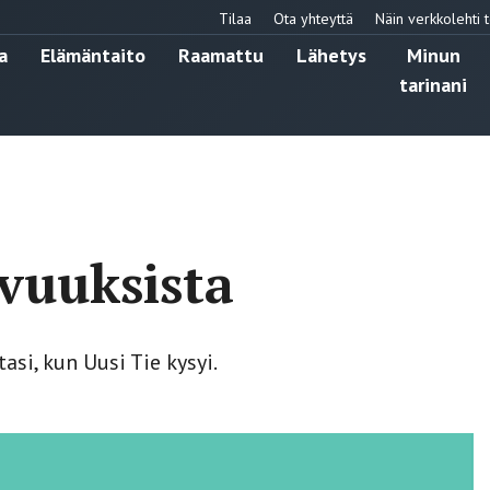
Tilaa
Ota yhteyttä
Näin verkkolehti t
a
Elämäntaito
Raamattu
Lähetys
Minun
tarinani
vuuksista
si, kun Uusi Tie kysyi.