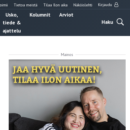
Kirjaudu
oimii
Tietoa meistä
Tilaa Ilon aika
Näköislehti
Usko,
Kolumnit
Arviot
Haku
tiede &
ajattelu
Mainos