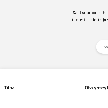
Saat suoraan sähk
tärkeitä asioita j
Tilaa
Ota yhtey