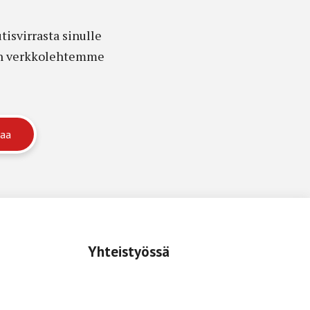
isvirrasta sinulle
edon verkkolehtemme
Yhteistyössä