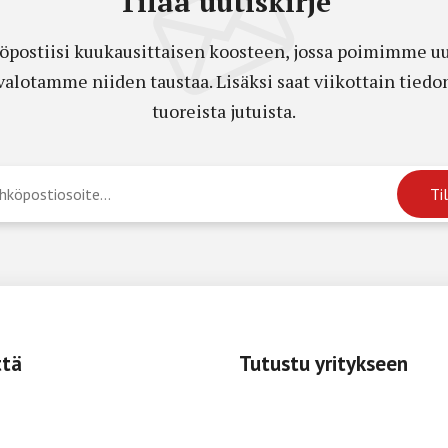
Tilaa uutiskirje
öpostiisi kuukausittaisen koosteen, jossa poimimme uut
a valotamme niiden taustaa. Lisäksi saat viikottain ti
tuoreista jutuista.
ttä
Tutustu yritykseen