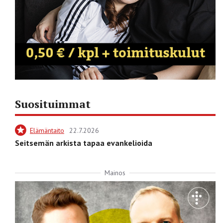
Suosituimmat
Elämäntaito
22.7.2026
Seitsemän arkista tapaa evankelioida
Mainos