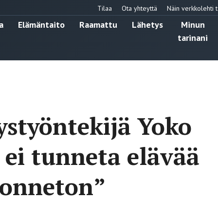
Tilaa
Ota yhteyttä
Näin verkkolehti t
a
Elämäntaito
Raamattu
Lähetys
Minun
tarinani
ystyöntekijä Yoko
 ei tunneta elävää
n onneton”