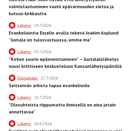
valmistautuminen vaatii epävarmuuden sietoa ja
kutsun kirkkautta
Lähetys
29.7.2026
Evankeliointia Excelin avulla tekevä Joakim Asplund:
”Jumala on tulosvastuussa, emme me”
Lähetys
29.7.2026
”Kirkon suurin epäonnistuminen” – Juutalaislähetys
nousi kriittiseen keskusteluun Kansanlähetyspäivillä
Elämäntaito
22.7.2026
Seitsemän arkista tapaa evankelioida
Lähetys
15.7.2026
”Olosuhteista riippumatta ihmisellä on aina jotain
annettavaa”
Lähetys
10.6.2026
Syrjätiet ovat olleet lähestystyössä Japanissa jo viisi