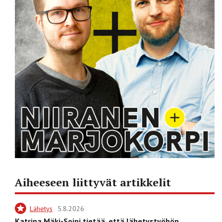
Aiheeseen liittyvät artikkelit
Lähetys
5.8.2026
Katrina Mäki-Soini tietää, että lähetystyöhön