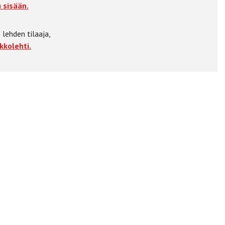
 sisään.
 lehden tilaaja,
kkolehti.