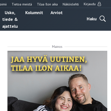
Kirjaudu
oimii
Tietoa meistä
Tilaa Ilon aika
Näköislehti
Usko,
Kolumnit
Arviot
Haku
tiede &
ajattelu
Mainos