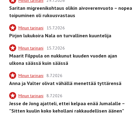
Minun tarinani
29.7.2026
Saritan migreenikohtaus olikin aivoverenvuoto – nopea
toipuminen oli rukousvastaus
Minun tarinani
15.7.2026
Pirjon lukukoira Nala on turvallinen kuuntelija
Minun tarinani
15.7.2026
Maarit Filppula on nukkunut kuuden vuoden ajan
ulkona säässä kuin säässä
Minun tarinani
8.7.2026
Anna ja Valter olivat vähällä menettää tyttärensä
Minun tarinani
8.7.2026
Jesse de Jong ajatteli, ettei kelpaa enää Jumalalle –
”Sitten kuulin koko kehollani rakkaudellisen äänen”