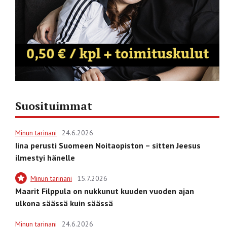
Suosituimmat
Minun tarinani
24.6.2026
Iina perusti Suomeen Noitaopiston – sitten Jeesus
ilmestyi hänelle
Minun tarinani
15.7.2026
Maarit Filppula on nukkunut kuuden vuoden ajan
ulkona säässä kuin säässä
Minun tarinani
24.6.2026