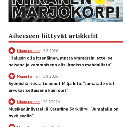
Aiheeseen liittyvät artikkelit
Minun tarinani
5.8.2026
”Halusin olla itsenäinen, mutta ymmärsin, ettei se
naisena ja vammaisena olisi Iranissa mahdollista”
Minun tarinani
5.8.2026
Syömishäiriöstä toipunut Milja Into: ”Jumalalle olet
arvokas sellaisena kuin olet”
Minun tarinani
29.7.2026
Musikaalinäyttelijä Katariina Särkijärvi: ”Jumalalla on
hyvä sydän”