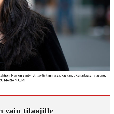
tien. Hän on syntynyt Iso-Britanniassa, kasvanut Kanadassa ja asunut
UVA: MARIA MALMI
 vain tilaajille