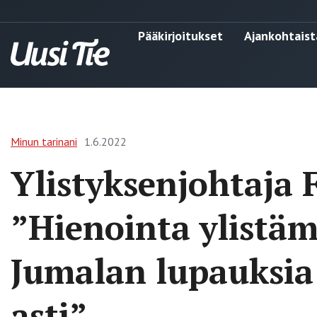
Pääkirjoitukset
Ajankohtaist
Minun tarinani
1.6.2022
Ylistyksenjohtaja
”Hienointa ylistäm
Jumalan lupauksia
asti”