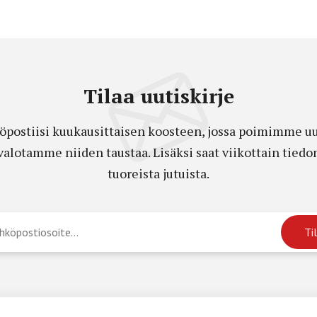
Tilaa uutiskirje
öpostiisi kuukausittaisen koosteen, jossa poimimme uut
a valotamme niiden taustaa. Lisäksi saat viikottain ti
tuoreista jutuista.