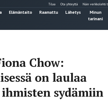
Tilaa
Ota yhteyttä
Näin verkkolehti t
a
Elämäntaito
Raamattu
Lähetys
Minun
tarinani
 Fiona Chow:
isessä on laulaa
 ihmisten sydämiin