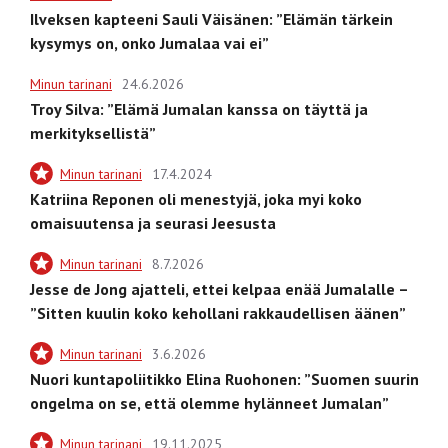
Ilveksen kapteeni Sauli Väisänen: ”Elämän tärkein
kysymys on, onko Jumalaa vai ei”
Minun tarinani
24.6.2026
Troy Silva: ”Elämä Jumalan kanssa on täyttä ja
merkityksellistä”
Minun tarinani
17.4.2024
Katriina Reponen oli menestyjä, joka myi koko
omaisuutensa ja seurasi Jeesusta
Minun tarinani
8.7.2026
Jesse de Jong ajatteli, ettei kelpaa enää Jumalalle –
”Sitten kuulin koko kehollani rakkaudellisen äänen”
Minun tarinani
3.6.2026
Nuori kuntapoliitikko Elina Ruohonen: ”Suomen suurin
ongelma on se, että olemme hylänneet Jumalan”
Minun tarinani
19.11.2025