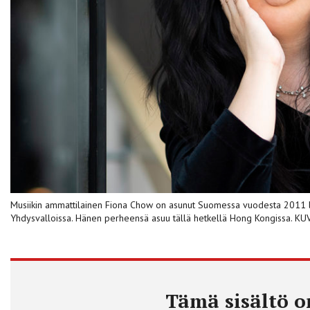
Musiikin ammattilainen Fiona Chow on asunut Suomessa vuodesta 2011 läh
Yhdysvalloissa. Hänen perheensä asuu tällä hetkellä Hong Kongissa. K
Tämä sisältö on