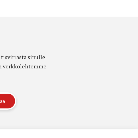
isvirrasta sinulle
edon verkkolehtemme