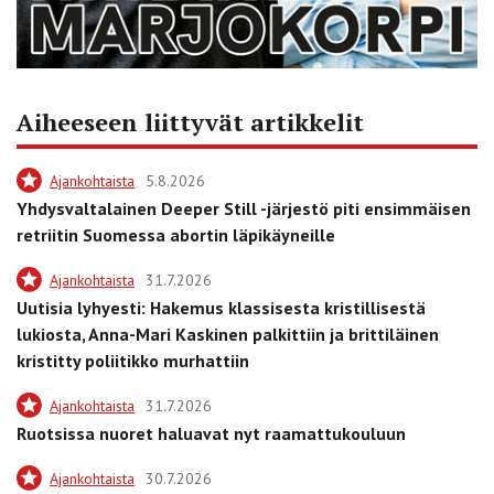
Aiheeseen liittyvät artikkelit
Ajankohtaista
5.8.2026
Yhdysvaltalainen Deeper Still -järjestö piti ensimmäisen
retriitin Suomessa abortin läpikäyneille
Ajankohtaista
31.7.2026
Uutisia lyhyesti: Hakemus klassisesta kristillisestä
lukiosta, Anna-Mari Kaskinen palkittiin ja brittiläinen
kristitty poliitikko murhattiin
Ajankohtaista
31.7.2026
Ruotsissa nuoret haluavat nyt raamattukouluun
Ajankohtaista
30.7.2026