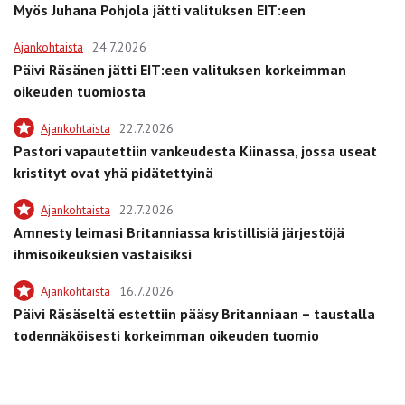
Myös Juhana Pohjola jätti valituksen EIT:een
Ajankohtaista
24.7.2026
Päivi Räsänen jätti EIT:een valituksen korkeimman
oikeuden tuomiosta
Ajankohtaista
22.7.2026
Pastori vapautettiin vankeudesta Kiinassa, jossa useat
kristityt ovat yhä pidätettyinä
Ajankohtaista
22.7.2026
Amnesty leimasi Britanniassa kristillisiä järjestöjä
ihmisoikeuksien vastaisiksi
Ajankohtaista
16.7.2026
Päivi Räsäseltä estettiin pääsy Britanniaan – taustalla
todennäköisesti korkeimman oikeuden tuomio