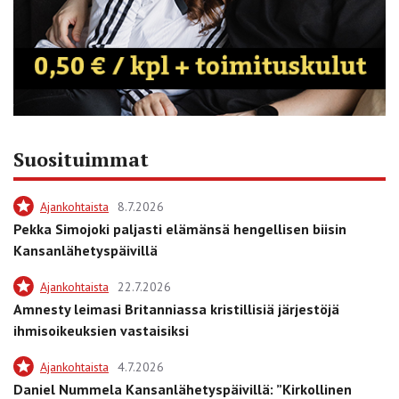
Suosituimmat
Ajankohtaista
8.7.2026
Pekka Simojoki paljasti elämänsä hengellisen biisin
Kansanlähetyspäivillä
Ajankohtaista
22.7.2026
Amnesty leimasi Britanniassa kristillisiä järjestöjä
ihmisoikeuksien vastaisiksi
Ajankohtaista
4.7.2026
Daniel Nummela Kansanlähetyspäivillä: ”Kirkollinen