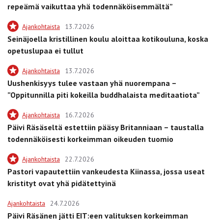
repeämä vaikuttaa yhä todennäköisemmältä”
Ajankohtaista
13.7.2026
Seinäjoella kristillinen koulu aloittaa kotikouluna, koska
opetuslupaa ei tullut
Ajankohtaista
13.7.2026
Uushenkisyys tulee vastaan yhä nuorempana –
”Oppitunnilla piti kokeilla buddhalaista meditaatiota”
Ajankohtaista
16.7.2026
Päivi Räsäseltä estettiin pääsy Britanniaan – taustalla
todennäköisesti korkeimman oikeuden tuomio
Ajankohtaista
22.7.2026
Pastori vapautettiin vankeudesta Kiinassa, jossa useat
kristityt ovat yhä pidätettyinä
Ajankohtaista
24.7.2026
Päivi Räsänen jätti EIT:een valituksen korkeimman