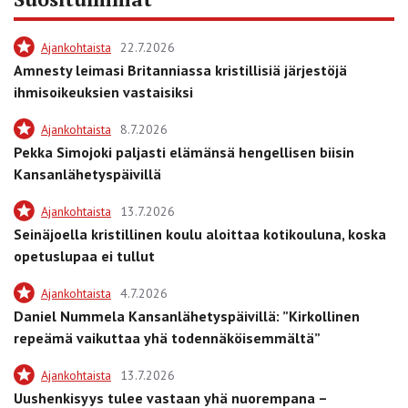
Ajankohtaista
22.7.2026
Amnesty leimasi Britanniassa kristillisiä järjestöjä
ihmisoikeuksien vastaisiksi
Ajankohtaista
8.7.2026
Pekka Simojoki paljasti elämänsä hengellisen biisin
Kansanlähetyspäivillä
Ajankohtaista
13.7.2026
Seinäjoella kristillinen koulu aloittaa kotikouluna, koska
opetuslupaa ei tullut
Ajankohtaista
4.7.2026
Daniel Nummela Kansanlähetyspäivillä: ”Kirkollinen
repeämä vaikuttaa yhä todennäköisemmältä”
Ajankohtaista
13.7.2026
Uushenkisyys tulee vastaan yhä nuorempana –