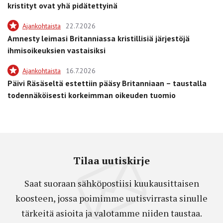
kristityt ovat yhä pidätettyinä
Ajankohtaista
22.7.2026
Amnesty leimasi Britanniassa kristillisiä järjestöjä
ihmisoikeuksien vastaisiksi
Ajankohtaista
16.7.2026
Päivi Räsäseltä estettiin pääsy Britanniaan – taustalla
todennäköisesti korkeimman oikeuden tuomio
Tilaa uutiskirje
Saat suoraan sähköpostiisi kuukausittaisen
koosteen, jossa poimimme uutisvirrasta sinulle
tärkeitä asioita ja valotamme niiden taustaa.