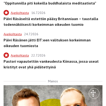
”Oppitunnilla piti kokeilla buddhalaista meditaatiota”
Ajankohtaista
16.7.2026
Päivi Räsäseltä estettiin pääsy Britanniaan – taustalla
todennäköisesti korkeimman oikeuden tuomio
Ajankohtaista
24.7.2026
Päivi Räsänen jätti EIT:een valituksen korkeimman
oikeuden tuomiosta
Ajankohtaista
22.7.2026
Pastori vapautettiin vankeudesta Kiinassa, jossa useat
kristityt ovat yhä pidätettyinä
Mainos