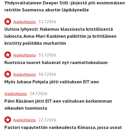
Yhdysvaltalainen Deeper Still -järjestö piti ensimmäisen
retriitin Suomessa abortin läpikäyneille
Ajankohtaista
31.7.2026
Uutisia lyhyesti: Hakemus klassisesta kristillisestä
lukiosta, Anna-Mari Kaskinen palkittiin ja brittiläinen
kristitty poliitikko murhattiin
Ajankohtaista
31.7.2026
Ruotsissa nuoret haluavat nyt raamattukouluun
Ajankohtaista
30.7.2026
Myös Juhana Pohjola jätti valituksen EIT:een
Ajankohtaista
24.7.2026
Päivi Räsänen jätti EIT:een valituksen korkeimman
oikeuden tuomiosta
Ajankohtaista
22.7.2026
Pastori vapautettiin vankeudesta Kiinassa, jossa useat