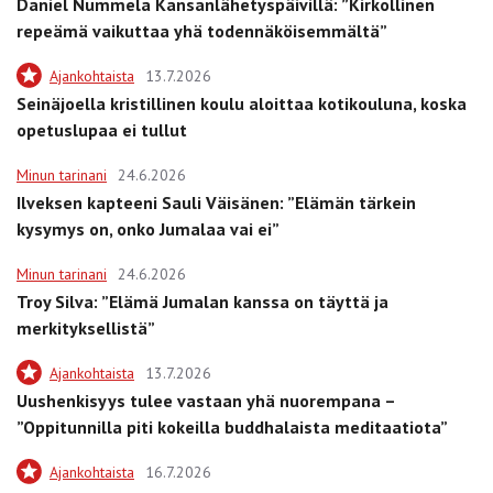
Daniel Nummela Kansanlähetyspäivillä: ”Kirkollinen
repeämä vaikuttaa yhä todennäköisemmältä”
Ajankohtaista
13.7.2026
Seinäjoella kristillinen koulu aloittaa kotikouluna, koska
opetuslupaa ei tullut
Minun tarinani
24.6.2026
Ilveksen kapteeni Sauli Väisänen: ”Elämän tärkein
kysymys on, onko Jumalaa vai ei”
Minun tarinani
24.6.2026
Troy Silva: ”Elämä Jumalan kanssa on täyttä ja
merkityksellistä”
Ajankohtaista
13.7.2026
Uushenkisyys tulee vastaan yhä nuorempana –
”Oppitunnilla piti kokeilla buddhalaista meditaatiota”
Ajankohtaista
16.7.2026