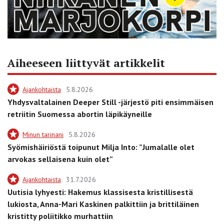
Aiheeseen liittyvät artikkelit
Ajankohtaista
5.8.2026
Yhdysvaltalainen Deeper Still -järjestö piti ensimmäisen
retriitin Suomessa abortin läpikäyneille
Minun tarinani
5.8.2026
Syömishäiriöstä toipunut Milja Into: ”Jumalalle olet
arvokas sellaisena kuin olet”
Ajankohtaista
31.7.2026
Uutisia lyhyesti: Hakemus klassisesta kristillisestä
lukiosta, Anna-Mari Kaskinen palkittiin ja brittiläinen
kristitty poliitikko murhattiin