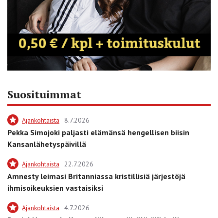
Suosituimmat
Ajankohtaista
8.7.2026
Pekka Simojoki paljasti elämänsä hengellisen biisin
Kansanlähetyspäivillä
Ajankohtaista
22.7.2026
Amnesty leimasi Britanniassa kristillisiä järjestöjä
ihmisoikeuksien vastaisiksi
Ajankohtaista
4.7.2026