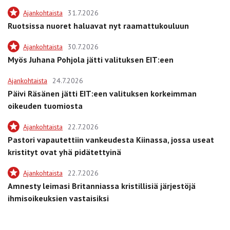
Ajankohtaista
31.7.2026
Ruotsissa nuoret haluavat nyt raamattukouluun
Ajankohtaista
30.7.2026
Myös Juhana Pohjola jätti valituksen EIT:een
Ajankohtaista
24.7.2026
Päivi Räsänen jätti EIT:een valituksen korkeimman
oikeuden tuomiosta
Ajankohtaista
22.7.2026
Pastori vapautettiin vankeudesta Kiinassa, jossa useat
kristityt ovat yhä pidätettyinä
Ajankohtaista
22.7.2026
Amnesty leimasi Britanniassa kristillisiä järjestöjä
ihmisoikeuksien vastaisiksi