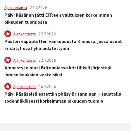
Ajankohtaista
24.7.2026
Päivi Räsänen jätti EIT:een valituksen korkeimman
oikeuden tuomiosta
Ajankohtaista
22.7.2026
Pastori vapautettiin vankeudesta Kiinassa, jossa useat
kristityt ovat yhä pidätettyinä
Ajankohtaista
22.7.2026
Amnesty leimasi Britanniassa kristillisiä järjestöjä
ihmisoikeuksien vastaisiksi
Ajankohtaista
16.7.2026
Päivi Räsäseltä estettiin pääsy Britanniaan – taustalla
todennäköisesti korkeimman oikeuden tuomio