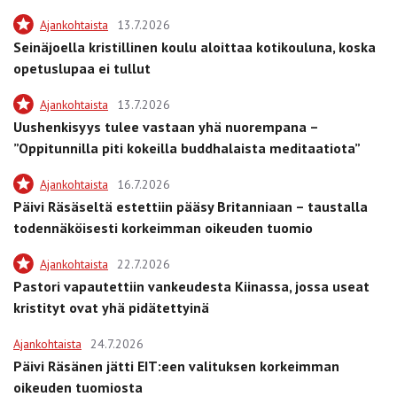
Ajankohtaista
13.7.2026
Seinäjoella kristillinen koulu aloittaa kotikouluna, koska
opetuslupaa ei tullut
Ajankohtaista
13.7.2026
Uushenkisyys tulee vastaan yhä nuorempana –
”Oppitunnilla piti kokeilla buddhalaista meditaatiota”
Ajankohtaista
16.7.2026
Päivi Räsäseltä estettiin pääsy Britanniaan – taustalla
todennäköisesti korkeimman oikeuden tuomio
Ajankohtaista
22.7.2026
Pastori vapautettiin vankeudesta Kiinassa, jossa useat
kristityt ovat yhä pidätettyinä
Ajankohtaista
24.7.2026
Päivi Räsänen jätti EIT:een valituksen korkeimman
oikeuden tuomiosta