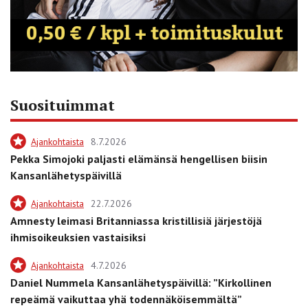
Suosituimmat
Ajankohtaista
8.7.2026
Pekka Simojoki paljasti elämänsä hengellisen biisin
Kansanlähetyspäivillä
Ajankohtaista
22.7.2026
Amnesty leimasi Britanniassa kristillisiä järjestöjä
ihmisoikeuksien vastaisiksi
Ajankohtaista
4.7.2026
Daniel Nummela Kansanlähetyspäivillä: ”Kirkollinen
repeämä vaikuttaa yhä todennäköisemmältä”