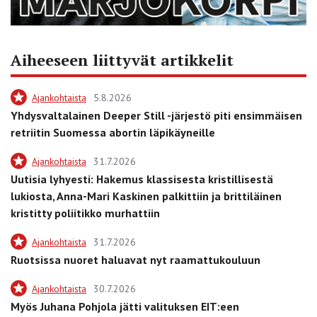
Aiheeseen liittyvät artikkelit
Ajankohtaista
5.8.2026
Yhdysvaltalainen Deeper Still -järjestö piti ensimmäisen
retriitin Suomessa abortin läpikäyneille
Ajankohtaista
31.7.2026
Uutisia lyhyesti: Hakemus klassisesta kristillisestä
lukiosta, Anna-Mari Kaskinen palkittiin ja brittiläinen
kristitty poliitikko murhattiin
Ajankohtaista
31.7.2026
Ruotsissa nuoret haluavat nyt raamattukouluun
Ajankohtaista
30.7.2026
Myös Juhana Pohjola jätti valituksen EIT:een