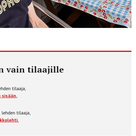
 vain tilaajille
ehden tilaaja,
 sisään.
 lehden tilaaja,
kkolehti.