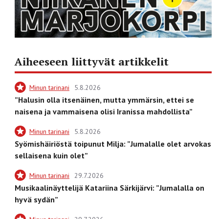
Aiheeseen liittyvät artikkelit
Minun tarinani
5.8.2026
”Halusin olla itsenäinen, mutta ymmärsin, ettei se
naisena ja vammaisena olisi Iranissa mahdollista”
Minun tarinani
5.8.2026
Syömishäiriöstä toipunut Milja: ”Jumalalle olet arvokas
sellaisena kuin olet”
Minun tarinani
29.7.2026
Musikaalinäyttelijä Katariina Särkijärvi: ”Jumalalla on
hyvä sydän”