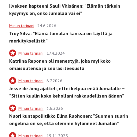
Ilveksen kapteeni Sauli Väisänen: ”Elämän tärkein
kysymys on, onko Jumalaa vai ei”
Minun tarinani
24.6.2026
Troy Silva: ”Elämä Jumalan kanssa on täyttä ja
merkityksellistä”
Minun tarinani
17.4.2024
Katriina Reponen oli menestyjä, joka myi koko
omaisuutensa ja seurasi Jeesusta
Minun tarinani
8.7.2026
Jesse de Jong ajatteli, ettei kelpaa enää Jumalalle –
”Sitten kuulin koko kehollani rakkaudellisen äänen”
Minun tarinani
3.6.2026
Nuori kuntapoliitikko Elina Ruohonen: ”Suomen suurin
ongelma on se, että olemme hylänneet Jumalan”
Minun tarinani
19.11.2025