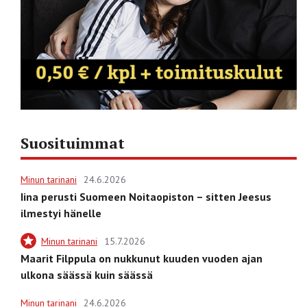
Suosituimmat
Minun tarinani
24.6.2026
Iina perusti Suomeen Noitaopiston – sitten Jeesus
ilmestyi hänelle
Minun tarinani
15.7.2026
Maarit Filppula on nukkunut kuuden vuoden ajan
ulkona säässä kuin säässä
Minun tarinani
24.6.2026