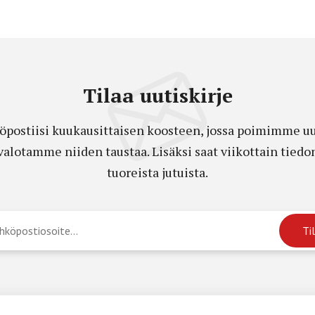
Tilaa uutiskirje
öpostiisi kuukausittaisen koosteen, jossa poimimme uut
a valotamme niiden taustaa. Lisäksi saat viikottain ti
tuoreista jutuista.