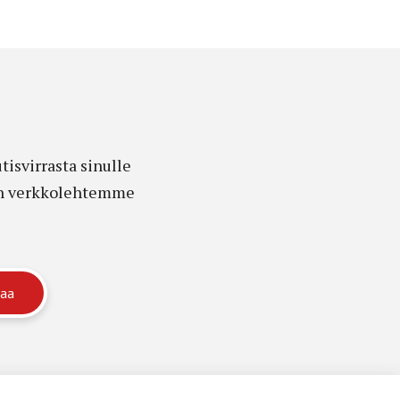
isvirrasta sinulle
edon verkkolehtemme