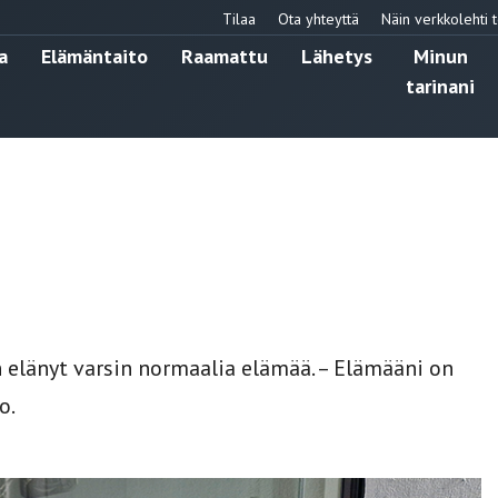
Tilaa
Ota yhteyttä
Näin verkkolehti t
a
Elämäntaito
Raamattu
Lähetys
Minun
tarinani
 elänyt varsin normaalia elämää. – Elämääni on
o.