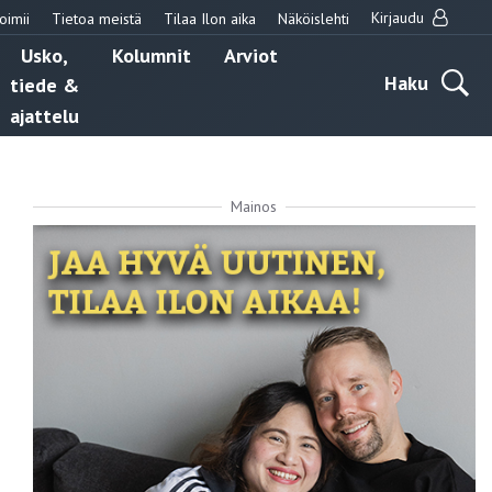
Kirjaudu
oimii
Tietoa meistä
Tilaa Ilon aika
Näköislehti
Usko,
Kolumnit
Arviot
Haku
tiede &
ajattelu
Mainos