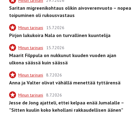
Minun tarinani
29.7.2026
Saritan migreenikohtaus olikin aivoverenvuoto – nopea
toipuminen oli rukousvastaus
Minun tarinani
15.7.2026
Pirjon lukukoira Nala on turvallinen kuuntelija
Minun tarinani
15.7.2026
Maarit Filppula on nukkunut kuuden vuoden ajan
ulkona säässä kuin säässä
Minun tarinani
8.7.2026
Anna ja Valter olivat vähällä menettää tyttärensä
Minun tarinani
8.7.2026
Jesse de Jong ajatteli, ettei kelpaa enää Jumalalle –
”Sitten kuulin koko kehollani rakkaudellisen äänen”