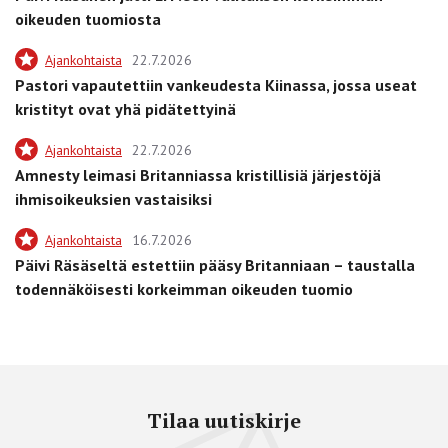
oikeuden tuomiosta
Ajankohtaista
22.7.2026
Pastori vapautettiin vankeudesta Kiinassa, jossa useat
kristityt ovat yhä pidätettyinä
Ajankohtaista
22.7.2026
Amnesty leimasi Britanniassa kristillisiä järjestöjä
ihmisoikeuksien vastaisiksi
Ajankohtaista
16.7.2026
Päivi Räsäseltä estettiin pääsy Britanniaan – taustalla
todennäköisesti korkeimman oikeuden tuomio
Tilaa uutiskirje