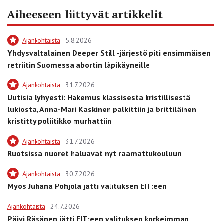
Aiheeseen liittyvät artikkelit
Ajankohtaista
5.8.2026
Yhdysvaltalainen Deeper Still -järjestö piti ensimmäisen
retriitin Suomessa abortin läpikäyneille
Ajankohtaista
31.7.2026
Uutisia lyhyesti: Hakemus klassisesta kristillisestä
lukiosta, Anna-Mari Kaskinen palkittiin ja brittiläinen
kristitty poliitikko murhattiin
Ajankohtaista
31.7.2026
Ruotsissa nuoret haluavat nyt raamattukouluun
Ajankohtaista
30.7.2026
Myös Juhana Pohjola jätti valituksen EIT:een
Ajankohtaista
24.7.2026
Päivi Räsänen jätti EIT:een valituksen korkeimman