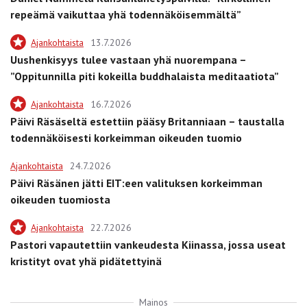
repeämä vaikuttaa yhä todennäköisemmältä”
Ajankohtaista
13.7.2026
Uushenkisyys tulee vastaan yhä nuorempana –
”Oppitunnilla piti kokeilla buddhalaista meditaatiota”
Ajankohtaista
16.7.2026
Päivi Räsäseltä estettiin pääsy Britanniaan – taustalla
todennäköisesti korkeimman oikeuden tuomio
Ajankohtaista
24.7.2026
Päivi Räsänen jätti EIT:een valituksen korkeimman
oikeuden tuomiosta
Ajankohtaista
22.7.2026
Pastori vapautettiin vankeudesta Kiinassa, jossa useat
kristityt ovat yhä pidätettyinä
Mainos