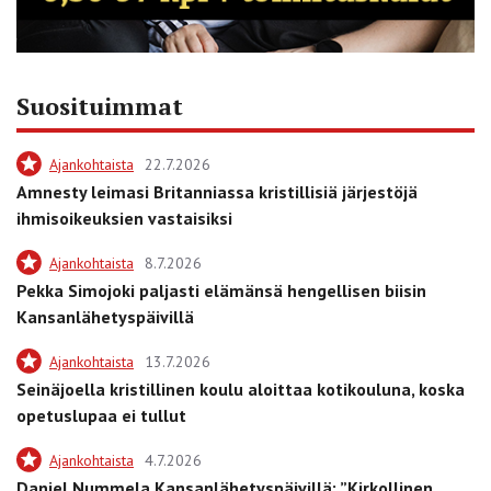
Suosituimmat
Ajankohtaista
22.7.2026
Amnesty leimasi Britanniassa kristillisiä järjestöjä
ihmisoikeuksien vastaisiksi
Ajankohtaista
8.7.2026
Pekka Simojoki paljasti elämänsä hengellisen biisin
Kansanlähetyspäivillä
Ajankohtaista
13.7.2026
Seinäjoella kristillinen koulu aloittaa kotikouluna, koska
opetuslupaa ei tullut
Ajankohtaista
4.7.2026
Daniel Nummela Kansanlähetyspäivillä: ”Kirkollinen