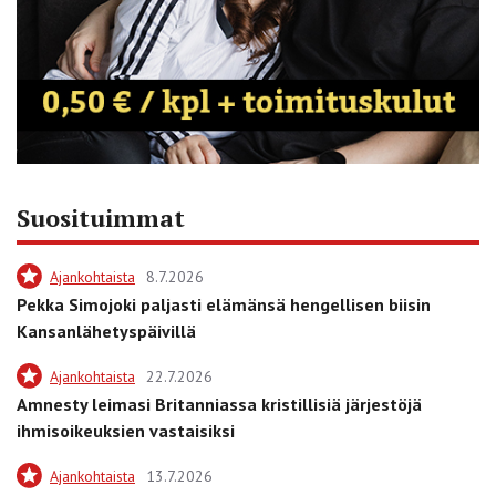
Suosituimmat
Ajankohtaista
8.7.2026
Pekka Simojoki paljasti elämänsä hengellisen biisin
Kansanlähetyspäivillä
Ajankohtaista
22.7.2026
Amnesty leimasi Britanniassa kristillisiä järjestöjä
ihmisoikeuksien vastaisiksi
Ajankohtaista
13.7.2026