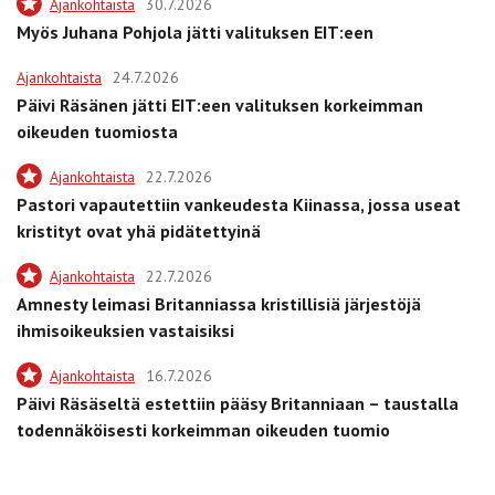
Ajankohtaista
30.7.2026
Myös Juhana Pohjola jätti valituksen EIT:een
Ajankohtaista
24.7.2026
Päivi Räsänen jätti EIT:een valituksen korkeimman
oikeuden tuomiosta
Ajankohtaista
22.7.2026
Pastori vapautettiin vankeudesta Kiinassa, jossa useat
kristityt ovat yhä pidätettyinä
Ajankohtaista
22.7.2026
Amnesty leimasi Britanniassa kristillisiä järjestöjä
ihmisoikeuksien vastaisiksi
Ajankohtaista
16.7.2026
Päivi Räsäseltä estettiin pääsy Britanniaan – taustalla
todennäköisesti korkeimman oikeuden tuomio