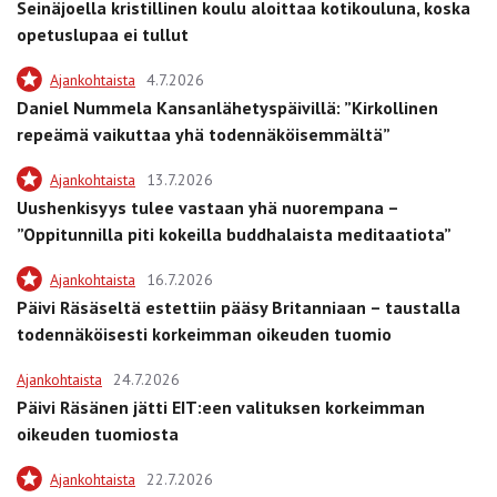
Seinäjoella kristillinen koulu aloittaa kotikouluna, koska
opetuslupaa ei tullut
Ajankohtaista
4.7.2026
Daniel Nummela Kansanlähetyspäivillä: ”Kirkollinen
repeämä vaikuttaa yhä todennäköisemmältä”
Ajankohtaista
13.7.2026
Uushenkisyys tulee vastaan yhä nuorempana –
”Oppitunnilla piti kokeilla buddhalaista meditaatiota”
Ajankohtaista
16.7.2026
Päivi Räsäseltä estettiin pääsy Britanniaan – taustalla
todennäköisesti korkeimman oikeuden tuomio
Ajankohtaista
24.7.2026
Päivi Räsänen jätti EIT:een valituksen korkeimman
oikeuden tuomiosta
Ajankohtaista
22.7.2026