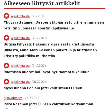
Aiheeseen liittyvät artikkelit
Ajankohtaista
5.8.2026
Yhdysvaltalainen Deeper Still -järjestö piti ensimmäisen
retriitin Suomessa abortin läpikäyneille
Ajankohtaista
31.7.2026
Uutisia lyhyesti: Hakemus klassisesta kristillisestä
lukiosta, Anna-Mari Kaskinen palkittiin ja brittiläinen
kristitty poliitikko murhattiin
Ajankohtaista
31.7.2026
Ruotsissa nuoret haluavat nyt raamattukouluun
Ajankohtaista
30.7.2026
Myös Juhana Pohjola jätti valituksen EIT:een
Ajankohtaista
24.7.2026
Päivi Räsänen jätti EIT:een valituksen korkeimman