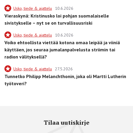
Usko, tiede & ajattelu
10.6.2026
Vieraskynä: Kristinusko loi pohjan suomalaiselle
sivistykselle – nyt se on turvallisuusriski
Usko, tiede & ajattelu
10.6.2026
Voiko ehtoollista viettää kotona omaa leipää ja viiniä
käyttäen, jos seuraa jumalanpalvelusta striimin tai
radion välityksellä?
Usko, tiede & ajattelu
27.5.2026
Tunnetko Philipp Melanchthonin, joka oli Martti Lutherin
työtoveri?
Tilaa uutiskirje