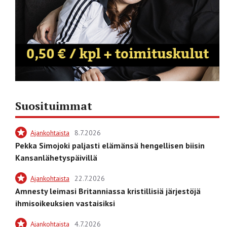
Suosituimmat
Ajankohtaista
8.7.2026
Pekka Simojoki paljasti elämänsä hengellisen biisin
Kansanlähetyspäivillä
Ajankohtaista
22.7.2026
Amnesty leimasi Britanniassa kristillisiä järjestöjä
ihmisoikeuksien vastaisiksi
Ajankohtaista
4.7.2026