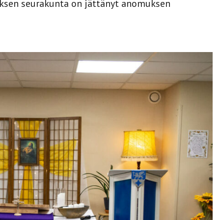
uksen seurakunta on jättänyt anomuksen