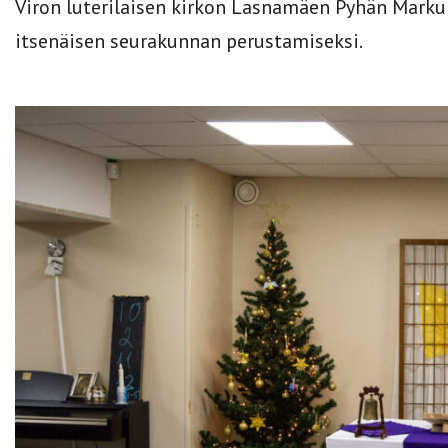
Viron luterilaisen kirkon Lasnamäen Pyhän Mark
itsenäisen seurakunnan perustamiseksi.