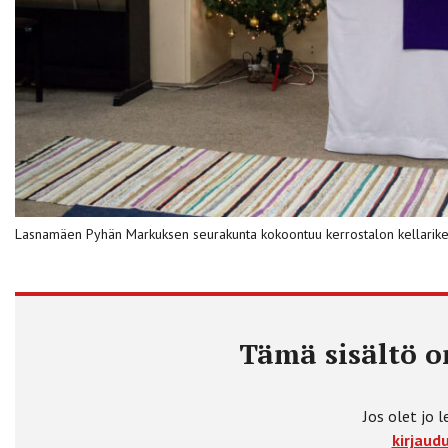
Lasnamäen Pyhän Markuksen seurakunta kokoontuu kerrostalon kellari
Tämä sisältö on
Jos olet jo l
kirjaudu