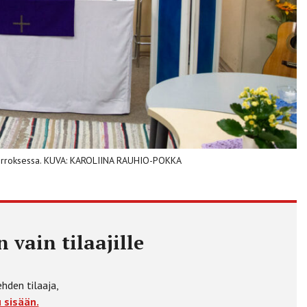
kerroksessa. KUVA: KAROLIINA RAUHIO-POKKA
 vain tilaajille
ehden tilaaja,
 sisään.