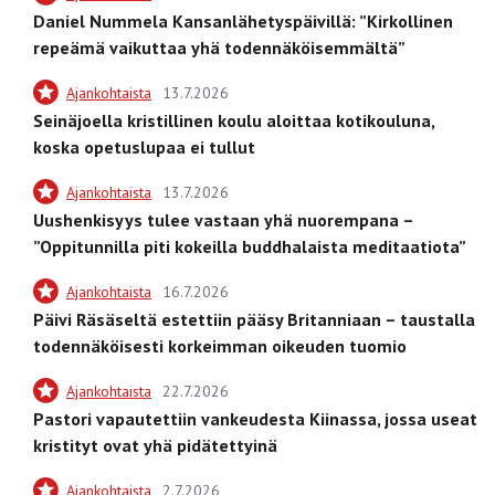
Daniel Nummela Kansanlähetyspäivillä: ”Kirkollinen
repeämä vaikuttaa yhä todennäköisemmältä”
Ajankohtaista
13.7.2026
Seinäjoella kristillinen koulu aloittaa kotikouluna,
koska opetuslupaa ei tullut
Ajankohtaista
13.7.2026
Uushenkisyys tulee vastaan yhä nuorempana –
”Oppitunnilla piti kokeilla buddhalaista meditaatiota”
Ajankohtaista
16.7.2026
Päivi Räsäseltä estettiin pääsy Britanniaan – taustalla
todennäköisesti korkeimman oikeuden tuomio
Ajankohtaista
22.7.2026
Pastori vapautettiin vankeudesta Kiinassa, jossa useat
kristityt ovat yhä pidätettyinä
Ajankohtaista
2.7.2026