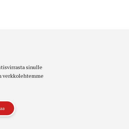
isvirrasta sinulle
edon verkkolehtemme