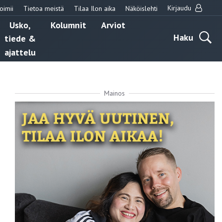
Kirjaudu
oimii
Tietoa meistä
Tilaa Ilon aika
Näköislehti
Usko,
Kolumnit
Arviot
Haku
tiede &
ajattelu
Mainos