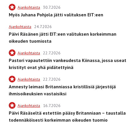
Ajankohtaista
30.7.2026
Myös Juhana Pohjola jätti valituksen EIT:een
Ajankohtaista
24.7.2026
Päivi Räsänen jätti EIT:een valituksen korkeimman
oikeuden tuomiosta
Ajankohtaista
22.7.2026
Pastori vapautettiin vankeudesta Kiinassa, jossa useat
kristityt ovat yhä pidätettyinä
Ajankohtaista
22.7.2026
Amnesty leimasi Britanniassa kristillisiä järjestöjä
ihmisoikeuksien vastaisiksi
Ajankohtaista
16.7.2026
Päivi Räsäseltä estettiin pääsy Britanniaan – taustalla
todennäköisesti korkeimman oikeuden tuomio