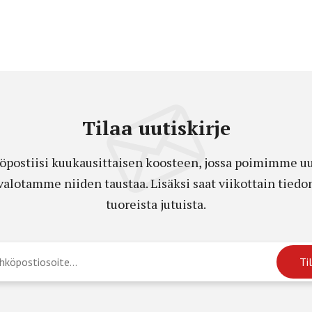
Tilaa uutiskirje
öpostiisi kuukausittaisen koosteen, jossa poimimme uut
a valotamme niiden taustaa. Lisäksi saat viikottain ti
tuoreista jutuista.