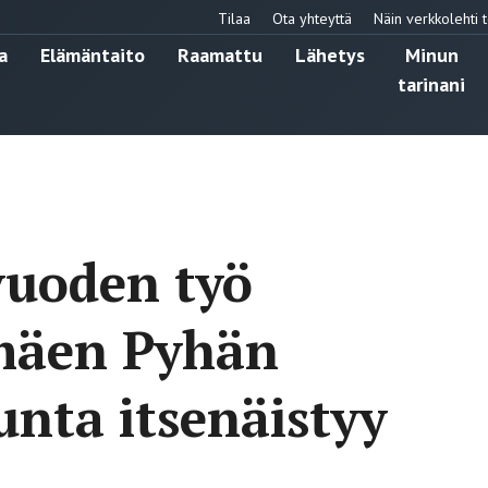
Tilaa
Ota yhteyttä
Näin verkkolehti t
a
Elämäntaito
Raamattu
Lähetys
Minun
tarinani
uoden työ
amäen Pyhän
nta itsenäistyy