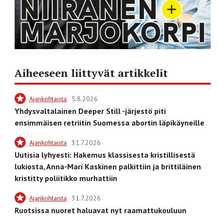
Aiheeseen liittyvät artikkelit
Ajankohtaista
5.8.2026
Yhdysvaltalainen Deeper Still -järjestö piti
ensimmäisen retriitin Suomessa abortin läpikäyneille
Ajankohtaista
31.7.2026
Uutisia lyhyesti: Hakemus klassisesta kristillisestä
lukiosta, Anna-Mari Kaskinen palkittiin ja brittiläinen
kristitty poliitikko murhattiin
Ajankohtaista
31.7.2026
Ruotsissa nuoret haluavat nyt raamattukouluun