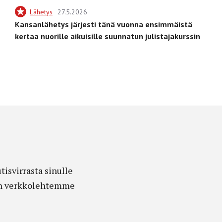
Lähetys
27.5.2026
Kansanlähetys järjesti tänä vuonna ensimmäistä
kertaa nuorille aikuisille suunnatun julistajakurssin
isvirrasta sinulle
edon verkkolehtemme