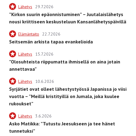
Lähetys
29.7.2026
”Kirkon suurin epäonnistuminen” – Juutalaislähetys
nousi kriittiseen keskusteluun Kansanlähetyspäivillä
Elämäntaito
22.7.2026
Seitsemän arkista tapaa evankelioida
Lähetys
15.7.2026
”Olosuhteista riippumatta ihmisellä on aina jotain
annettavaa”
Lähetys
10.6.2026
Syrjätiet ovat olleet lähestystyössä Japanissa jo viisi
vuotta – ”Meillä kristityillä on Jumala, joka kuulee
rukoukset”
Lähetys
3.6.2026
Asko Matikka: ”Tutustu Jeesukseen ja tee hänet
tunnetuksi”