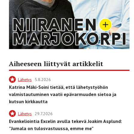
Aiheeseen liittyvät artikkelit
Lähetys
5.8.2026
Katrina Mäki-Soini tietää, että lähetystyöhön
valmistautuminen vaatii epävarmuuden sietoa ja
kutsun kirkkautta
Lähetys
29.7.2026
Evankeliointia Excelin avulla tekevä Joakim Asplund:
”Jumala on tulosvastuussa, emme me”