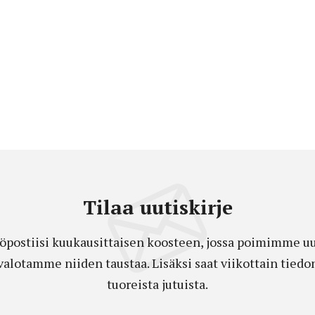
Tilaa uutiskirje
öpostiisi kuukausittaisen koosteen, jossa poimimme uut
a valotamme niiden taustaa. Lisäksi saat viikottain ti
tuoreista jutuista.