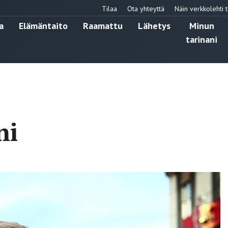
Tilaa
Ota yhteyttä
Näin verkkolehti t
a
Elämäntaito
Raamattu
Lähetys
Minun
tarinani
ni