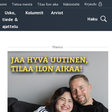
Kirjaudu
oimii
Tietoa meistä
Tilaa Ilon aika
Näköislehti
Usko,
Kolumnit
Arviot
Haku
tiede &
ajattelu
Mainos