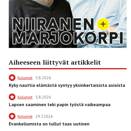
Aiheeseen liittyvät artikkelit
Kolumnit
5.8.2026
Kyky nauttia elämästä syntyy yksinkertaisista asioista
Kolumnit
5.8.2026
Lapsen saaminen teki papin työstä vaikeampaa
Kolumnit
29.7.2026
Evankeliumista on tullut taas uutinen