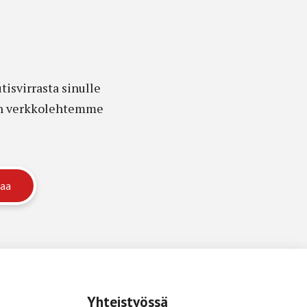
isvirrasta sinulle
edon verkkolehtemme
Yhteistyössä