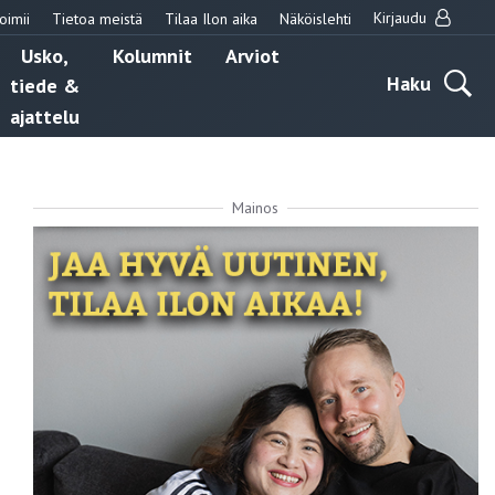
Kirjaudu
oimii
Tietoa meistä
Tilaa Ilon aika
Näköislehti
Usko,
Kolumnit
Arviot
Haku
tiede &
ajattelu
Mainos