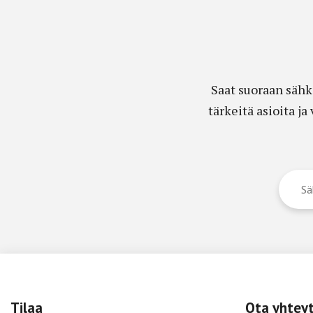
Saat suoraan sähk
tärkeitä asioita j
Tilaa
Ota yhtey