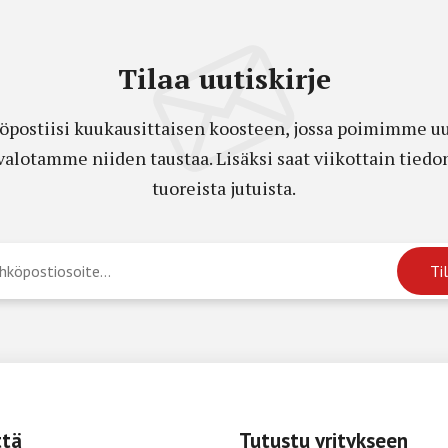
Tilaa uutiskirje
öpostiisi kuukausittaisen koosteen, jossa poimimme uut
a valotamme niiden taustaa. Lisäksi saat viikottain ti
tuoreista jutuista.
ttä
Tutustu yritykseen