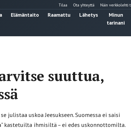
Tilaa
Ota yhteyttä
Näin verkkolehti t
a
Elämäntaito
Raamattu
Lähetys
Minun
tarinani
arvitse suuttua,
ssä
se julistaa uskoa Jeesukseen. Suomessa ei saisi
” kastetuilta ihmisiltä – ei edes uskonnottomilta.