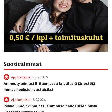
Suosituimmat
Ajankohtaista
22.7.2026
Amnesty leimasi Britanniassa kristillisiä järjestöjä
ihmisoikeuksien vastaisiksi
Ajankohtaista
8.7.2026
Pekka Simojoki paljasti elämänsä hengellisen biisin