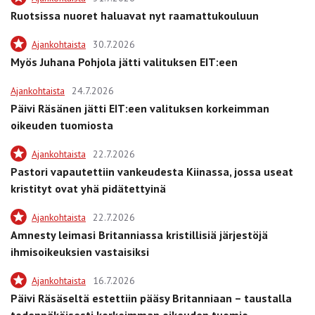
Ruotsissa nuoret haluavat nyt raamattukouluun
Ajankohtaista
30.7.2026
Myös Juhana Pohjola jätti valituksen EIT:een
Ajankohtaista
24.7.2026
Päivi Räsänen jätti EIT:een valituksen korkeimman
oikeuden tuomiosta
Ajankohtaista
22.7.2026
Pastori vapautettiin vankeudesta Kiinassa, jossa useat
kristityt ovat yhä pidätettyinä
Ajankohtaista
22.7.2026
Amnesty leimasi Britanniassa kristillisiä järjestöjä
ihmisoikeuksien vastaisiksi
Ajankohtaista
16.7.2026
Päivi Räsäseltä estettiin pääsy Britanniaan – taustalla