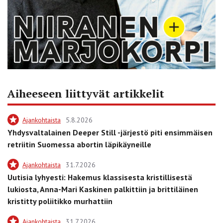
Aiheeseen liittyvät artikkelit
Ajankohtaista
5.8.2026
Yhdysvaltalainen Deeper Still -järjestö piti ensimmäisen
retriitin Suomessa abortin läpikäyneille
Ajankohtaista
31.7.2026
Uutisia lyhyesti: Hakemus klassisesta kristillisestä
lukiosta, Anna-Mari Kaskinen palkittiin ja brittiläinen
kristitty poliitikko murhattiin
Ajankohtaista
31.7.2026