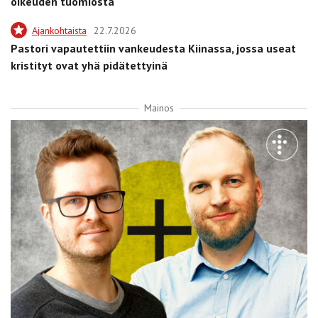
oikeuden tuomiosta
Ajankohtaista
22.7.2026
Pastori vapautettiin vankeudesta Kiinassa, jossa useat
kristityt ovat yhä pidätettyinä
Mainos