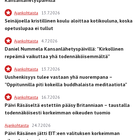
Kansanlähetyspäivillä
Ajankohtaista
13.7.2026
Seinäjoella kristillinen koulu aloittaa kotikouluna, koska
opetuslupaa ei tullut
Ajankohtaista
4.7.2026
Daniel Nummela Kansanlähetyspäivillä: ”Kirkollinen
repeämä vaikuttaa yhä todennäköisemmältä”
Ajankohtaista
13.7.2026
Uushenkisyys tulee vastaan yhä nuorempana –
”Oppitunnilla piti kokeilla buddhalaista meditaatiota”
Ajankohtaista
16.7.2026
Päivi Räsäseltä estettiin pääsy Britanniaan – taustalla
todennäköisesti korkeimman oikeuden tuomio
Ajankohtaista
24.7.2026
Päivi Räsänen jätti EIT:een valituksen korkeimman