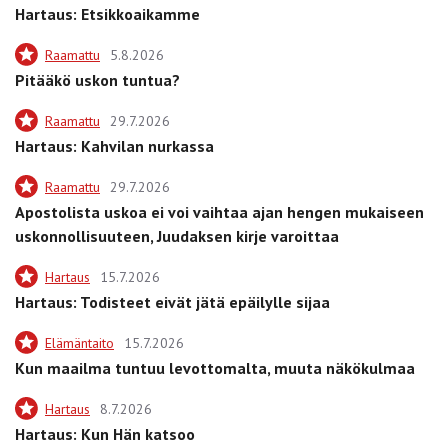
Hartaus: Etsikkoaikamme
Raamattu
5.8.2026
Pitääkö uskon tuntua?
Raamattu
29.7.2026
Hartaus: Kahvilan nurkassa
Raamattu
29.7.2026
Apostolista uskoa ei voi vaihtaa ajan hengen mukaiseen
uskonnollisuuteen, Juudaksen kirje varoittaa
Hartaus
15.7.2026
Hartaus: Todisteet eivät jätä epäilylle sijaa
Elämäntaito
15.7.2026
Kun maailma tuntuu levottomalta, muuta näkökulmaa
Hartaus
8.7.2026
Hartaus: Kun Hän katsoo