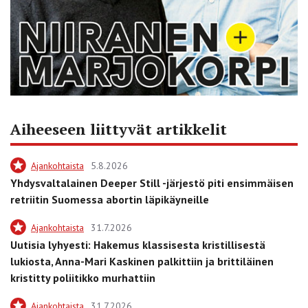
Aiheeseen liittyvät artikkelit
Ajankohtaista
5.8.2026
Yhdysvaltalainen Deeper Still -järjestö piti ensimmäisen
retriitin Suomessa abortin läpikäyneille
Ajankohtaista
31.7.2026
Uutisia lyhyesti: Hakemus klassisesta kristillisestä
lukiosta, Anna-Mari Kaskinen palkittiin ja brittiläinen
kristitty poliitikko murhattiin
Ajankohtaista
31.7.2026