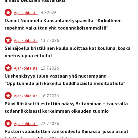
Ajankohtaista
4.7.2026
Daniel Nummela Kansanlähetyspäivillä: ”Kirkollinen
repeämä vaikuttaa yhä todennäköisemmältä”
Ajankohtaista
13.7.2026
Seinäjoella kristillinen koulu aloittaa kotikouluna, koska
opetuslupaa ei tullut
Ajankohtaista
13.7.2026
Uushenkisyys tulee vastaan yhä nuorempana –
”Oppitunnilla piti kokeilla buddhalaista meditaatiota”
Ajankohtaista
16.7.2026
Päivi Räsäseltä estettiin pääsy Britanniaan – taustalla
todennäköisesti korkeimman oikeuden tuomio
Ajankohtaista
22.7.2026
Pastori vapautettiin vankeudesta Kiinassa, jossa useat