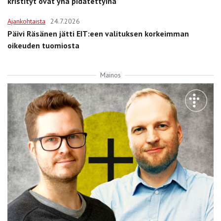
kristityt ovat yhä pidätettyinä
Ajankohtaista
24.7.2026
Päivi Räsänen jätti EIT:een valituksen korkeimman
oikeuden tuomiosta
Mainos