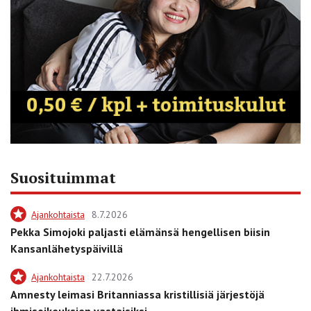
Suosituimmat
Ajankohtaista
8.7.2026
Pekka Simojoki paljasti elämänsä hengellisen biisin
Kansanlähetyspäivillä
Ajankohtaista
22.7.2026
Amnesty leimasi Britanniassa kristillisiä järjestöjä
ihmisoikeuksien vastaisiksi