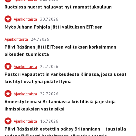
Ruotsissa nuoret haluavat nyt raamattukouluun
Ajankohtaista
30.7.2026
Myös Juhana Pohjola jätti valituksen EIT:een
Ajankohtaista
24.7.2026
Päivi Räsänen jätti EIT:een valituksen korkeimman
oikeuden tuomiosta
Ajankohtaista
22.7.2026
Pastori vapautettiin vankeudesta Kiinassa, jossa useat
kristityt ovat yhä pidätettyinä
Ajankohtaista
22.7.2026
Amnesty leimasi Britanniassa kristillisiä järjestöjä
ihmisoikeuksien vastaisiksi
Ajankohtaista
16.7.2026
Päivi Räsäseltä estettiin pääsy Britanniaan – taustalla
todennäköisesti korkeimman oikeuden tuomio