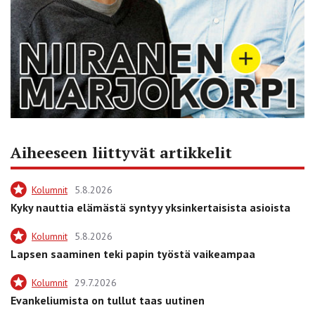
Aiheeseen liittyvät artikkelit
Kolumnit
5.8.2026
Kyky nauttia elämästä syntyy yksinkertaisista asioista
Kolumnit
5.8.2026
Lapsen saaminen teki papin työstä vaikeampaa
Kolumnit
29.7.2026
Evankeliumista on tullut taas uutinen