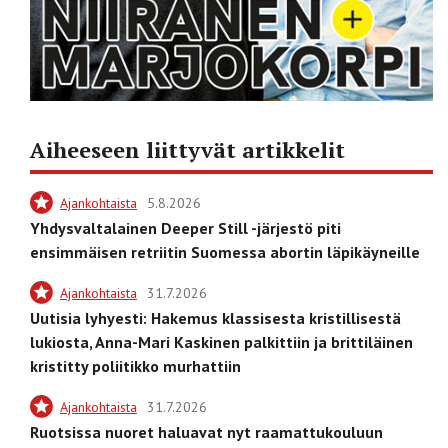
Aiheeseen liittyvät artikkelit
Ajankohtaista
5.8.2026
Yhdysvaltalainen Deeper Still -järjestö piti
ensimmäisen retriitin Suomessa abortin läpikäyneille
Ajankohtaista
31.7.2026
Uutisia lyhyesti: Hakemus klassisesta kristillisestä
lukiosta, Anna-Mari Kaskinen palkittiin ja brittiläinen
kristitty poliitikko murhattiin
Ajankohtaista
31.7.2026
Ruotsissa nuoret haluavat nyt raamattukouluun