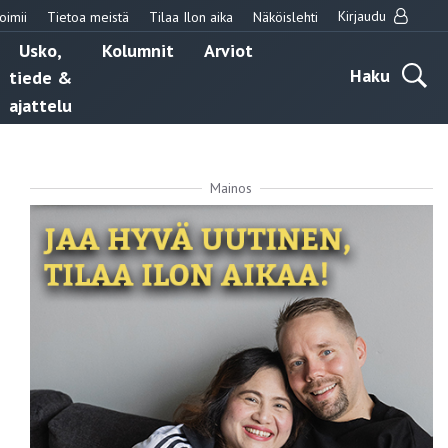
Kirjaudu
oimii
Tietoa meistä
Tilaa Ilon aika
Näköislehti
Usko,
Kolumnit
Arviot
Haku
tiede &
ajattelu
Mainos