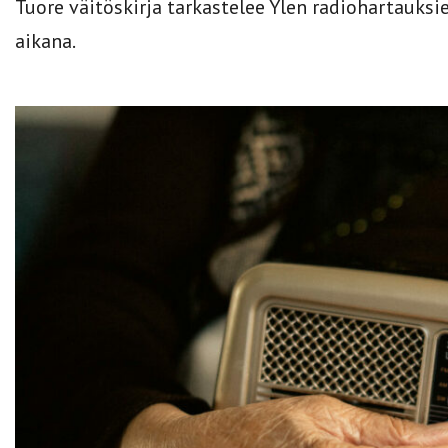
Tuore väitöskirja tarkastelee Ylen radiohartau
aikana.