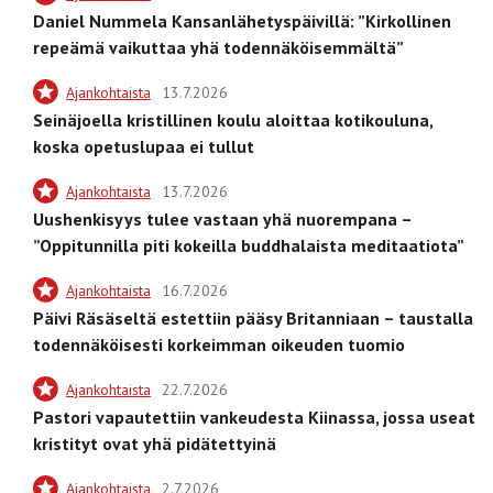
Daniel Nummela Kansanlähetyspäivillä: ”Kirkollinen
repeämä vaikuttaa yhä todennäköisemmältä”
Ajankohtaista
13.7.2026
Seinäjoella kristillinen koulu aloittaa kotikouluna,
koska opetuslupaa ei tullut
Ajankohtaista
13.7.2026
Uushenkisyys tulee vastaan yhä nuorempana –
”Oppitunnilla piti kokeilla buddhalaista meditaatiota”
Ajankohtaista
16.7.2026
Päivi Räsäseltä estettiin pääsy Britanniaan – taustalla
todennäköisesti korkeimman oikeuden tuomio
Ajankohtaista
22.7.2026
Pastori vapautettiin vankeudesta Kiinassa, jossa useat
kristityt ovat yhä pidätettyinä
Ajankohtaista
2.7.2026