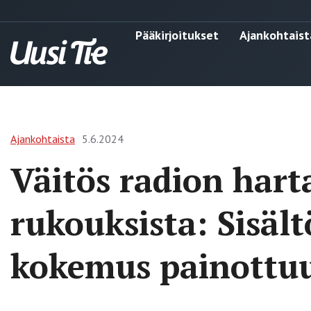
Pääkirjoitukset
Ajankohtaist
Ajankohtaista
5.6.2024
Väitös radion har
rukouksista: Sisäl
kokemus painottu