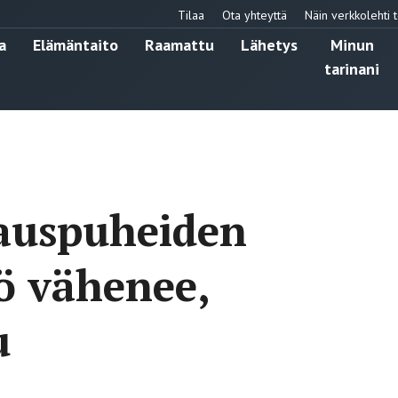
Tilaa
Ota yhteyttä
Näin verkkolehti t
a
Elämäntaito
Raamattu
Lähetys
Minun
tarinani
tauspuheiden
tö vähenee,
u