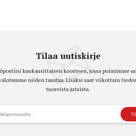
Tilaa uutiskirje
öpostiisi kuukausittaisen koosteen, jossa poimimme uut
a valotamme niiden taustaa. Lisäksi saat viikottain ti
tuoreista jutuista.