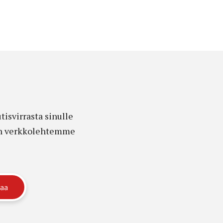
isvirrasta sinulle
edon verkkolehtemme