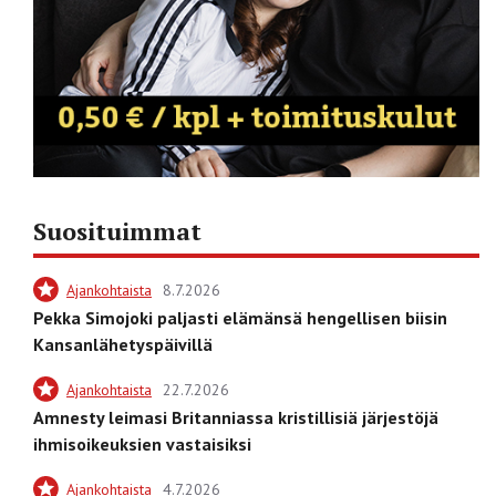
Suosituimmat
Ajankohtaista
8.7.2026
Pekka Simojoki paljasti elämänsä hengellisen biisin
Kansanlähetyspäivillä
Ajankohtaista
22.7.2026
Amnesty leimasi Britanniassa kristillisiä järjestöjä
ihmisoikeuksien vastaisiksi
Ajankohtaista
4.7.2026