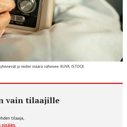
 lyhenevät ja niiden määrä vähenee. KUVA: ISTOCK
 vain tilaajille
ehden tilaaja,
 sisään.