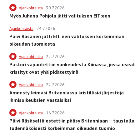
Ajankohtaista
30.7.2026
Myös Juhana Pohjola jätti valituksen EIT:een
Ajankohtaista
24.7.2026
Päivi Räsänen jätti EIT:een valituksen korkeimman
oikeuden tuomiosta
Ajankohtaista
22.7.2026
Pastori vapautettiin vankeudesta Kiinassa, jossa useat
kristityt ovat yhä pidätettyinä
Ajankohtaista
22.7.2026
Amnesty leimasi Britanniassa kristillisiä järjestöjä
ihmisoikeuksien vastaisiksi
Ajankohtaista
16.7.2026
Päivi Räsäseltä estettiin pääsy Britanniaan – taustalla
todennäköisesti korkeimman oikeuden tuomio