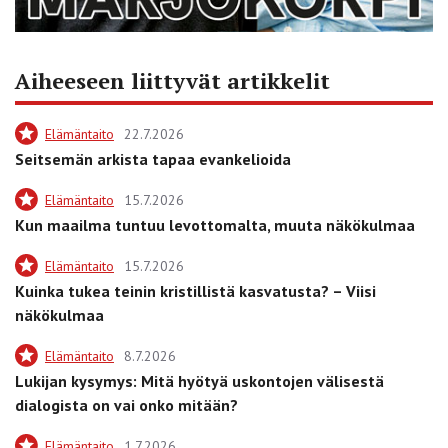
Aiheeseen liittyvät artikkelit
Elämäntaito
22.7.2026
Seitsemän arkista tapaa evankelioida
Elämäntaito
15.7.2026
Kun maailma tuntuu levottomalta, muuta näkökulmaa
Elämäntaito
15.7.2026
Kuinka tukea teinin kristillistä kasvatusta? – Viisi
näkökulmaa
Elämäntaito
8.7.2026
Lukijan kysymys: Mitä hyötyä uskontojen välisestä
dialogista on vai onko mitään?
Elämäntaito
1.7.2026