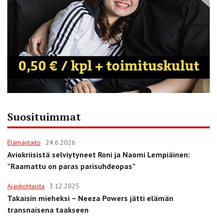
Suosituimmat
Elämäntaito
24.6.2026
Aviokriisistä selviytyneet Roni ja Naomi Lempiäinen:
”Raamattu on paras parisuhdeopas”
Ajankohtaista
3.12.2025
Takaisin mieheksi – Neeza Powers jätti elämän
transnaisena taakseen