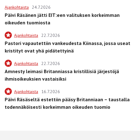
Ajankohtaista
24.7.2026
Päivi Räsänen jätti EIT:een valituksen korkeimman
oikeuden tuomiosta
Ajankohtaista
22.7.2026
Pastori vapautettiin vankeudesta Kiinassa, jossa useat
kristityt ovat yhä pidätettyinä
Ajankohtaista
22.7.2026
Amnesty leimasi Britanniassa kristillisiä järjestöjä
ihmisoikeuksien vastaisiksi
Ajankohtaista
16.7.2026
Päivi Räsäseltä estettiin pääsy Britanniaan – taustalla
todennäköisesti korkeimman oikeuden tuomio