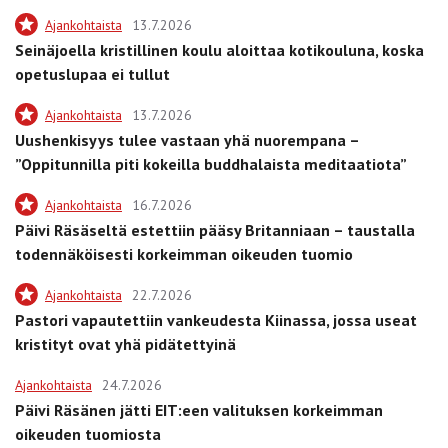
Ajankohtaista
13.7.2026
Seinäjoella kristillinen koulu aloittaa kotikouluna, koska
opetuslupaa ei tullut
Ajankohtaista
13.7.2026
Uushenkisyys tulee vastaan yhä nuorempana –
”Oppitunnilla piti kokeilla buddhalaista meditaatiota”
Ajankohtaista
16.7.2026
Päivi Räsäseltä estettiin pääsy Britanniaan – taustalla
todennäköisesti korkeimman oikeuden tuomio
Ajankohtaista
22.7.2026
Pastori vapautettiin vankeudesta Kiinassa, jossa useat
kristityt ovat yhä pidätettyinä
Ajankohtaista
24.7.2026
Päivi Räsänen jätti EIT:een valituksen korkeimman
oikeuden tuomiosta