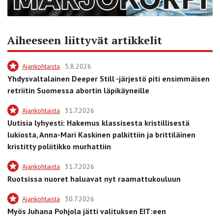
Aiheeseen liittyvät artikkelit
Ajankohtaista
5.8.2026
Yhdysvaltalainen Deeper Still -järjestö piti ensimmäisen
retriitin Suomessa abortin läpikäyneille
Ajankohtaista
31.7.2026
Uutisia lyhyesti: Hakemus klassisesta kristillisestä
lukiosta, Anna-Mari Kaskinen palkittiin ja brittiläinen
kristitty poliitikko murhattiin
Ajankohtaista
31.7.2026
Ruotsissa nuoret haluavat nyt raamattukouluun
Ajankohtaista
30.7.2026
Myös Juhana Pohjola jätti valituksen EIT:een