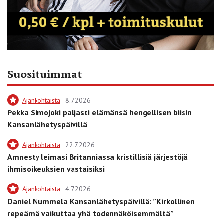
Suosituimmat
Ajankohtaista
8.7.2026
Pekka Simojoki paljasti elämänsä hengellisen biisin
Kansanlähetyspäivillä
Ajankohtaista
22.7.2026
Amnesty leimasi Britanniassa kristillisiä järjestöjä
ihmisoikeuksien vastaisiksi
Ajankohtaista
4.7.2026
Daniel Nummela Kansanlähetyspäivillä: ”Kirkollinen
repeämä vaikuttaa yhä todennäköisemmältä”