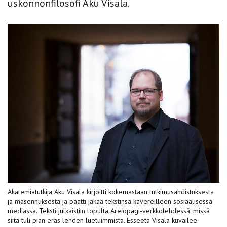
uskonnonfilosofi Aku Visala.
Akatemiatutkija Aku Visala kirjoitti kokemastaan tutkimusahdistuksesta
ja masennuksesta ja päätti jakaa tekstinsä kavereilleen sosiaalisessa
mediassa. Teksti julkaistiin lopulta Areiopagi-verkkolehdessä, missä
siitä tuli pian eräs lehden luetuimmista. Esseetä Visala kuvailee