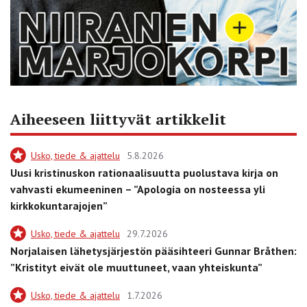
Aiheeseen liittyvät artikkelit
Usko, tiede & ajattelu
5.8.2026
Uusi kristinuskon rationaalisuutta puolustava kirja on
vahvasti ekumeeninen – ”Apologia on nosteessa yli
kirkkokuntarajojen”
Usko, tiede & ajattelu
29.7.2026
Norjalaisen lähetysjärjestön pääsihteeri Gunnar Bråthen:
”Kristityt eivät ole muuttuneet, vaan yhteiskunta”
Usko, tiede & ajattelu
1.7.2026