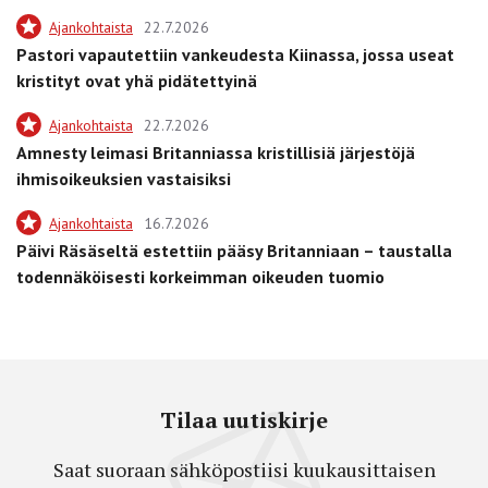
Ajankohtaista
22.7.2026
Pastori vapautettiin vankeudesta Kiinassa, jossa useat
kristityt ovat yhä pidätettyinä
Ajankohtaista
22.7.2026
Amnesty leimasi Britanniassa kristillisiä järjestöjä
ihmisoikeuksien vastaisiksi
Ajankohtaista
16.7.2026
Päivi Räsäseltä estettiin pääsy Britanniaan – taustalla
todennäköisesti korkeimman oikeuden tuomio
Tilaa uutiskirje
Saat suoraan sähköpostiisi kuukausittaisen