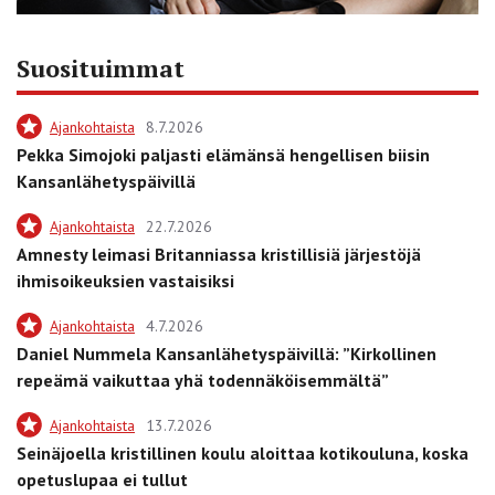
Suosituimmat
Ajankohtaista
8.7.2026
Pekka Simojoki paljasti elämänsä hengellisen biisin
Kansanlähetyspäivillä
Ajankohtaista
22.7.2026
Amnesty leimasi Britanniassa kristillisiä järjestöjä
ihmisoikeuksien vastaisiksi
Ajankohtaista
4.7.2026
Daniel Nummela Kansanlähetyspäivillä: ”Kirkollinen
repeämä vaikuttaa yhä todennäköisemmältä”
Ajankohtaista
13.7.2026
Seinäjoella kristillinen koulu aloittaa kotikouluna, koska
opetuslupaa ei tullut