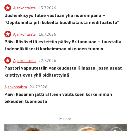
Ajankohtaista
13.7.2026
Uushenkisyys tulee vastaan yhä nuorempana –
”Oppitunnilla piti kokeilla buddhalaista meditaatiota”
Ajankohtaista
16.7.2026
Päivi Räsäseltä estettiin pääsy Britanniaan – taustalla
todennäköisesti korkeimman oikeuden tuomio
Ajankohtaista
22.7.2026
Pastori vapautettiin vankeudesta Kiinassa, jossa useat
kristityt ovat yhä pidätettyinä
Ajankohtaista
24.7.2026
Päivi Räsänen jätti EIT:een valituksen korkeimman
oikeuden tuomiosta
Mainos