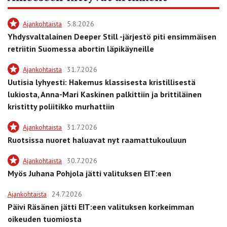
Ajankohtaista
5.8.2026
Yhdysvaltalainen Deeper Still -järjestö piti ensimmäisen
retriitin Suomessa abortin läpikäyneille
Ajankohtaista
31.7.2026
Uutisia lyhyesti: Hakemus klassisesta kristillisestä
lukiosta, Anna-Mari Kaskinen palkittiin ja brittiläinen
kristitty poliitikko murhattiin
Ajankohtaista
31.7.2026
Ruotsissa nuoret haluavat nyt raamattukouluun
Ajankohtaista
30.7.2026
Myös Juhana Pohjola jätti valituksen EIT:een
Ajankohtaista
24.7.2026
Päivi Räsänen jätti EIT:een valituksen korkeimman
oikeuden tuomiosta