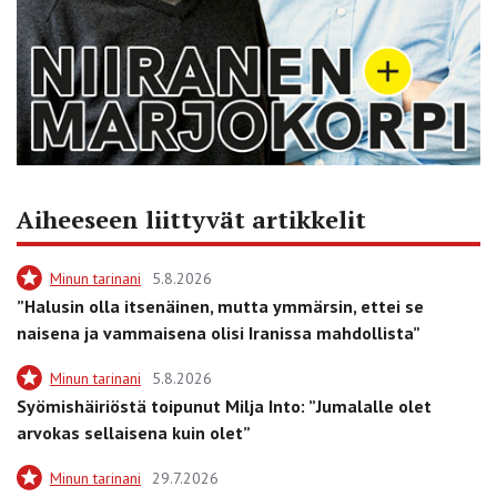
Aiheeseen liittyvät artikkelit
Minun tarinani
5.8.2026
”Halusin olla itsenäinen, mutta ymmärsin, ettei se
naisena ja vammaisena olisi Iranissa mahdollista”
Minun tarinani
5.8.2026
Syömishäiriöstä toipunut Milja Into: ”Jumalalle olet
arvokas sellaisena kuin olet”
Minun tarinani
29.7.2026