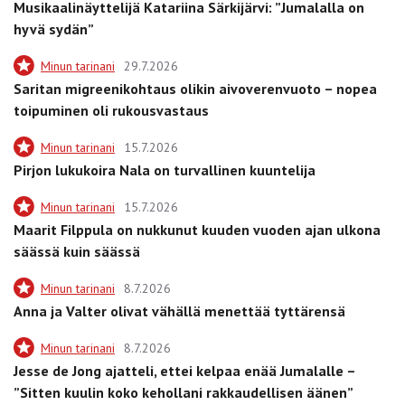
Musikaalinäyttelijä Katariina Särkijärvi: ”Jumalalla on
hyvä sydän”
Minun tarinani
29.7.2026
Saritan migreenikohtaus olikin aivoverenvuoto – nopea
toipuminen oli rukousvastaus
Minun tarinani
15.7.2026
Pirjon lukukoira Nala on turvallinen kuuntelija
Minun tarinani
15.7.2026
Maarit Filppula on nukkunut kuuden vuoden ajan ulkona
säässä kuin säässä
Minun tarinani
8.7.2026
Anna ja Valter olivat vähällä menettää tyttärensä
Minun tarinani
8.7.2026
Jesse de Jong ajatteli, ettei kelpaa enää Jumalalle –
”Sitten kuulin koko kehollani rakkaudellisen äänen”