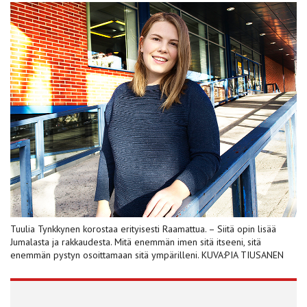
Tuulia Tynkkynen korostaa erityisesti Raamattua. – Siitä opin lisää
Jumalasta ja rakkaudesta. Mitä enemmän imen sitä itseeni, sitä
enemmän pystyn osoittamaan sitä ympärilleni. KUVA:PIA TIUSANEN