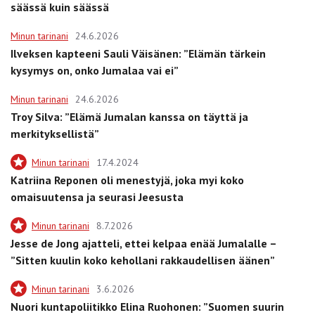
säässä kuin säässä
Minun tarinani
24.6.2026
Ilveksen kapteeni Sauli Väisänen: ”Elämän tärkein
kysymys on, onko Jumalaa vai ei”
Minun tarinani
24.6.2026
Troy Silva: ”Elämä Jumalan kanssa on täyttä ja
merkityksellistä”
Minun tarinani
17.4.2024
Katriina Reponen oli menestyjä, joka myi koko
omaisuutensa ja seurasi Jeesusta
Minun tarinani
8.7.2026
Jesse de Jong ajatteli, ettei kelpaa enää Jumalalle –
”Sitten kuulin koko kehollani rakkaudellisen äänen”
Minun tarinani
3.6.2026
Nuori kuntapoliitikko Elina Ruohonen: ”Suomen suurin