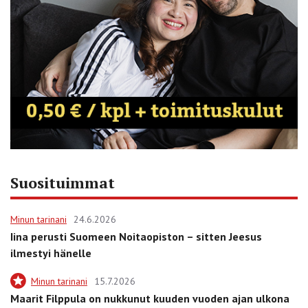
Suosituimmat
Minun tarinani
24.6.2026
Iina perusti Suomeen Noitaopiston – sitten Jeesus
ilmestyi hänelle
Minun tarinani
15.7.2026
Maarit Filppula on nukkunut kuuden vuoden ajan ulkona