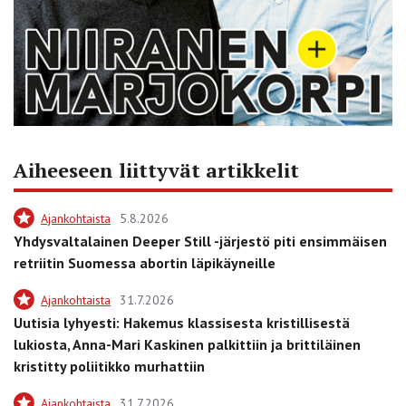
Aiheeseen liittyvät artikkelit
Ajankohtaista
5.8.2026
Yhdysvaltalainen Deeper Still -järjestö piti ensimmäisen
retriitin Suomessa abortin läpikäyneille
Ajankohtaista
31.7.2026
Uutisia lyhyesti: Hakemus klassisesta kristillisestä
lukiosta, Anna-Mari Kaskinen palkittiin ja brittiläinen
kristitty poliitikko murhattiin
Ajankohtaista
31.7.2026