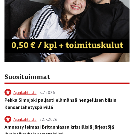
Suosituimmat
Ajankohtaista
8.7.2026
Pekka Simojoki paljasti elämänsä hengellisen biisin
Kansanlähetyspäivillä
Ajankohtaista
22.7.2026
Amnesty leimasi Britanniassa kristillisiä järjestöjä