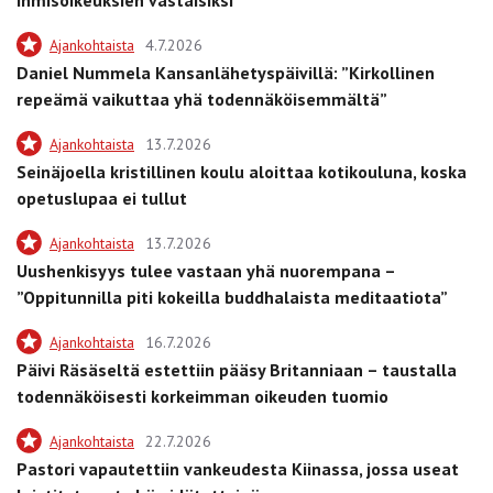
ihmisoikeuksien vastaisiksi
Ajankohtaista
4.7.2026
Daniel Nummela Kansanlähetyspäivillä: ”Kirkollinen
repeämä vaikuttaa yhä todennäköisemmältä”
Ajankohtaista
13.7.2026
Seinäjoella kristillinen koulu aloittaa kotikouluna, koska
opetuslupaa ei tullut
Ajankohtaista
13.7.2026
Uushenkisyys tulee vastaan yhä nuorempana –
”Oppitunnilla piti kokeilla buddhalaista meditaatiota”
Ajankohtaista
16.7.2026
Päivi Räsäseltä estettiin pääsy Britanniaan – taustalla
todennäköisesti korkeimman oikeuden tuomio
Ajankohtaista
22.7.2026
Pastori vapautettiin vankeudesta Kiinassa, jossa useat