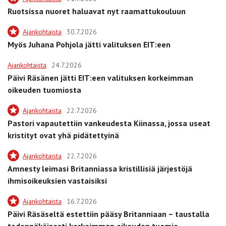
Ruotsissa nuoret haluavat nyt raamattukouluun
Ajankohtaista
30.7.2026
Myös Juhana Pohjola jätti valituksen EIT:een
Ajankohtaista
24.7.2026
Päivi Räsänen jätti EIT:een valituksen korkeimman
oikeuden tuomiosta
Ajankohtaista
22.7.2026
Pastori vapautettiin vankeudesta Kiinassa, jossa useat
kristityt ovat yhä pidätettyinä
Ajankohtaista
22.7.2026
Amnesty leimasi Britanniassa kristillisiä järjestöjä
ihmisoikeuksien vastaisiksi
Ajankohtaista
16.7.2026
Päivi Räsäseltä estettiin pääsy Britanniaan – taustalla