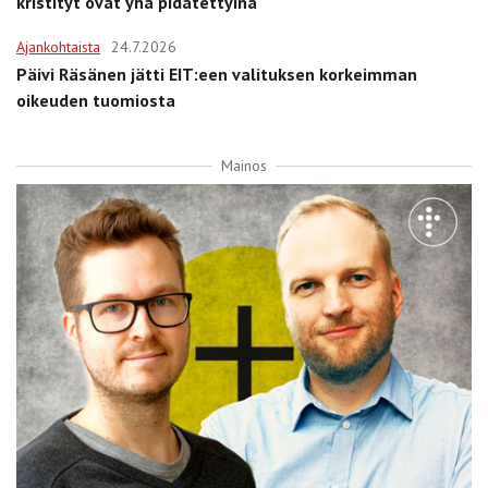
kristityt ovat yhä pidätettyinä
Ajankohtaista
24.7.2026
Päivi Räsänen jätti EIT:een valituksen korkeimman
oikeuden tuomiosta
Mainos