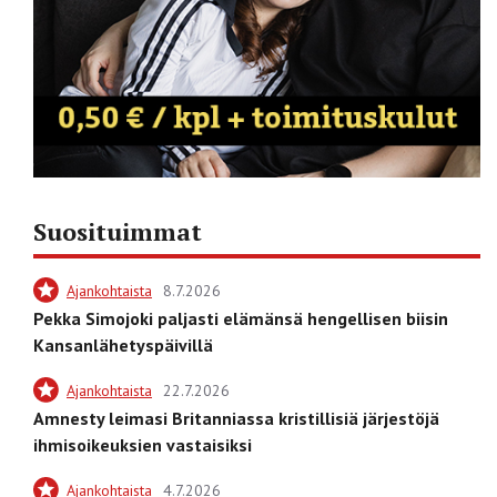
Suosituimmat
Ajankohtaista
8.7.2026
Pekka Simojoki paljasti elämänsä hengellisen biisin
Kansanlähetyspäivillä
Ajankohtaista
22.7.2026
Amnesty leimasi Britanniassa kristillisiä järjestöjä
ihmisoikeuksien vastaisiksi
Ajankohtaista
4.7.2026