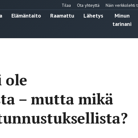
Tilaa
Ota yhteyttä
Näin verkkolehti t
a
Elämäntaito
Raamattu
Lähetys
Minun
tarinani
 ole
ta – mutta mikä
tunnustuksellista?