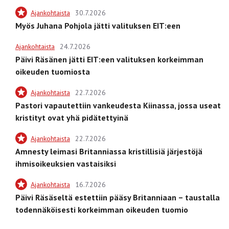
Ajankohtaista
30.7.2026
Myös Juhana Pohjola jätti valituksen EIT:een
Ajankohtaista
24.7.2026
Päivi Räsänen jätti EIT:een valituksen korkeimman
oikeuden tuomiosta
Ajankohtaista
22.7.2026
Pastori vapautettiin vankeudesta Kiinassa, jossa useat
kristityt ovat yhä pidätettyinä
Ajankohtaista
22.7.2026
Amnesty leimasi Britanniassa kristillisiä järjestöjä
ihmisoikeuksien vastaisiksi
Ajankohtaista
16.7.2026
Päivi Räsäseltä estettiin pääsy Britanniaan – taustalla
todennäköisesti korkeimman oikeuden tuomio