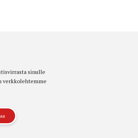
isvirrasta sinulle
edon verkkolehtemme