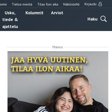
Kirjaudu
oimii
Tietoa meistä
Tilaa Ilon aika
Näköislehti
Usko,
Kolumnit
Arviot
Haku
tiede &
ajattelu
Mainos