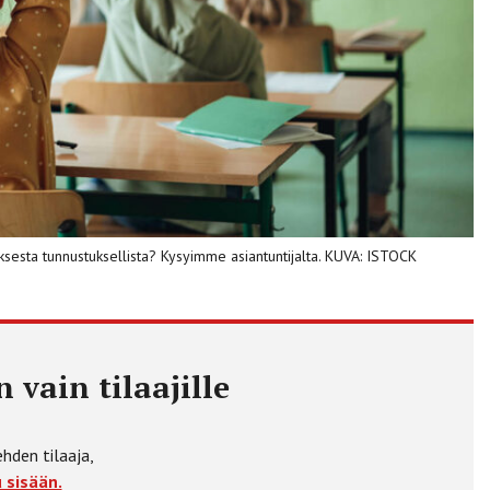
ksesta tunnustuksellista? Kysyimme asiantuntijalta. KUVA: ISTOCK
 vain tilaajille
ehden tilaaja,
 sisään.