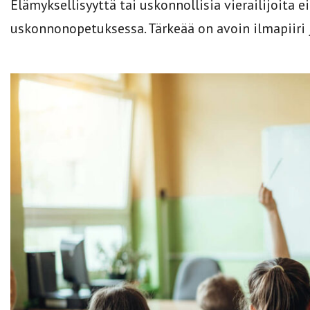
Elämyksellisyyttä tai uskonnollisia vierailijoita e
uskonnonopetuksessa. Tärkeää on avoin ilmapiiri 