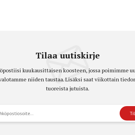
Tilaa uutiskirje
öpostiisi kuukausittaisen koosteen, jossa poimimme uut
a valotamme niiden taustaa. Lisäksi saat viikottain ti
tuoreista jutuista.