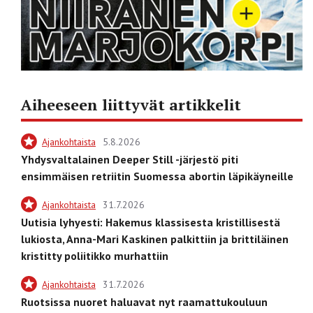
Aiheeseen liittyvät artikkelit
Ajankohtaista
5.8.2026
Yhdysvaltalainen Deeper Still -järjestö piti
ensimmäisen retriitin Suomessa abortin läpikäyneille
Ajankohtaista
31.7.2026
Uutisia lyhyesti: Hakemus klassisesta kristillisestä
lukiosta, Anna-Mari Kaskinen palkittiin ja brittiläinen
kristitty poliitikko murhattiin
Ajankohtaista
31.7.2026
Ruotsissa nuoret haluavat nyt raamattukouluun