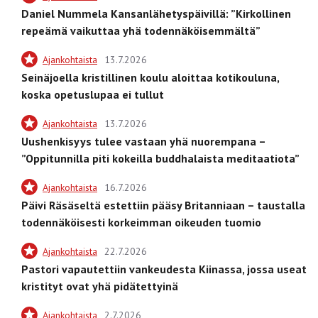
Daniel Nummela Kansanlähetyspäivillä: ”Kirkollinen
repeämä vaikuttaa yhä todennäköisemmältä”
Ajankohtaista
13.7.2026
Seinäjoella kristillinen koulu aloittaa kotikouluna,
koska opetuslupaa ei tullut
Ajankohtaista
13.7.2026
Uushenkisyys tulee vastaan yhä nuorempana –
”Oppitunnilla piti kokeilla buddhalaista meditaatiota”
Ajankohtaista
16.7.2026
Päivi Räsäseltä estettiin pääsy Britanniaan – taustalla
todennäköisesti korkeimman oikeuden tuomio
Ajankohtaista
22.7.2026
Pastori vapautettiin vankeudesta Kiinassa, jossa useat
kristityt ovat yhä pidätettyinä
Ajankohtaista
2.7.2026