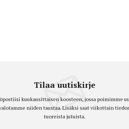
Tilaa uutiskirje
öpostiisi kuukausittaisen koosteen, jossa poimimme uut
a valotamme niiden taustaa. Lisäksi saat viikottain ti
tuoreista jutuista.