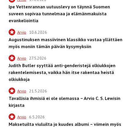
Ipe Vettenrannan uutuuslevy on täynnä Suomen
suveen sopivaa tunnelmaa ja elämänmakuista
evankeliointia
Arvio
10.6.2026
Augustinuksen massiivinen klassikko vastaa yllättäen
myös moniin tämän päivän kysymyksiin
Arvio
27.5.2026
Judith Butler syyttää anti-genderistejä olkiukkojen
rakentelemisesta, vaikka hän itse rakentaa heistä
olkiukkoja
Arvio
21.5.2026
Tavallisia ihmisiä ei ole olemassa – Arvio C. S. Lewisin
kirjasta
Arvio
6.5.2026
Maksetuilta viuluilta jo kuudes albumi – viimein myös