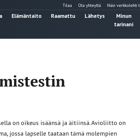
Tilaa
Ota yhteyttä
Näin verkkolehti t
a
Elämäntaito
Raamattu
Lähetys
Minun
tarinani
hmistestin
lla on oikeus isäänsä ja äitiinsä. Avioliitto on
tama, jossa lapselle taataan tämä molempien