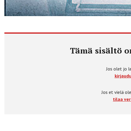
Tämä sisältö on
Jos olet jo l
kirjaudu
Jos et vielä ole
tilaa ver