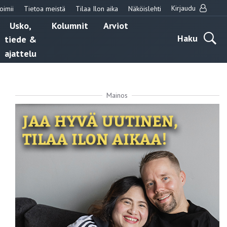
Kirjaudu
oimii
Tietoa meistä
Tilaa Ilon aika
Näköislehti
Usko,
Kolumnit
Arviot
Haku
tiede &
ajattelu
Mainos