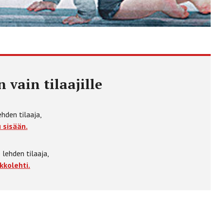
 vain tilaajille
ehden tilaaja,
 sisään.
 lehden tilaaja,
kkolehti.