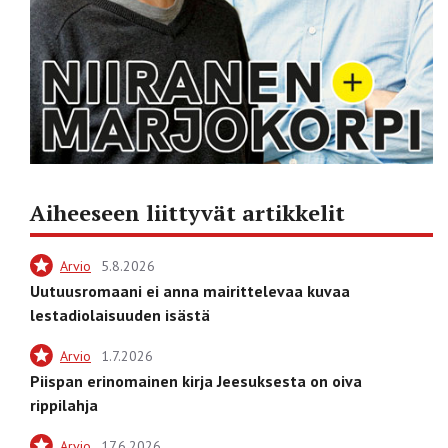
Aiheeseen liittyvät artikkelit
Arvio
5.8.2026
Uutuusromaani ei anna mairittelevaa kuvaa
lestadiolaisuuden isästä
Arvio
1.7.2026
Piispan erinomainen kirja Jeesuksesta on oiva
rippilahja
Arvio
17.6.2026