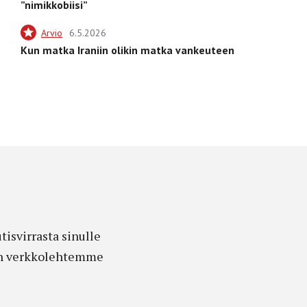
”nimikkobiisi”
Arvio
6.5.2026
Kun matka Iraniin olikin matka vankeuteen
isvirrasta sinulle
edon verkkolehtemme