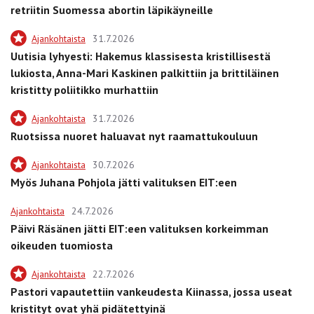
retriitin Suomessa abortin läpikäyneille
Ajankohtaista
31.7.2026
Uutisia lyhyesti: Hakemus klassisesta kristillisestä
lukiosta, Anna-Mari Kaskinen palkittiin ja brittiläinen
kristitty poliitikko murhattiin
Ajankohtaista
31.7.2026
Ruotsissa nuoret haluavat nyt raamattukouluun
Ajankohtaista
30.7.2026
Myös Juhana Pohjola jätti valituksen EIT:een
Ajankohtaista
24.7.2026
Päivi Räsänen jätti EIT:een valituksen korkeimman
oikeuden tuomiosta
Ajankohtaista
22.7.2026
Pastori vapautettiin vankeudesta Kiinassa, jossa useat
kristityt ovat yhä pidätettyinä