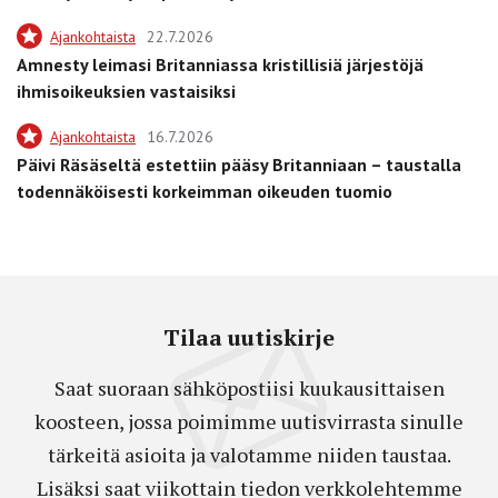
Ajankohtaista
22.7.2026
Amnesty leimasi Britanniassa kristillisiä järjestöjä
ihmisoikeuksien vastaisiksi
Ajankohtaista
16.7.2026
Päivi Räsäseltä estettiin pääsy Britanniaan – taustalla
todennäköisesti korkeimman oikeuden tuomio
Tilaa uutiskirje
Saat suoraan sähköpostiisi kuukausittaisen
koosteen, jossa poimimme uutisvirrasta sinulle
tärkeitä asioita ja valotamme niiden taustaa.
Lisäksi saat viikottain tiedon verkkolehtemme