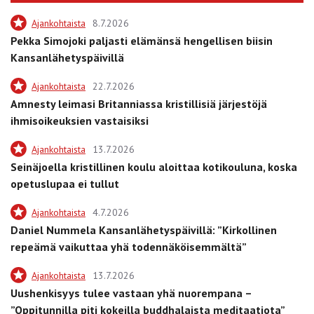
Ajankohtaista
8.7.2026
Pekka Simojoki paljasti elämänsä hengellisen biisin
Kansanlähetyspäivillä
Ajankohtaista
22.7.2026
Amnesty leimasi Britanniassa kristillisiä järjestöjä
ihmisoikeuksien vastaisiksi
Ajankohtaista
13.7.2026
Seinäjoella kristillinen koulu aloittaa kotikouluna, koska
opetuslupaa ei tullut
Ajankohtaista
4.7.2026
Daniel Nummela Kansanlähetyspäivillä: ”Kirkollinen
repeämä vaikuttaa yhä todennäköisemmältä”
Ajankohtaista
13.7.2026
Uushenkisyys tulee vastaan yhä nuorempana –
”Oppitunnilla piti kokeilla buddhalaista meditaatiota”